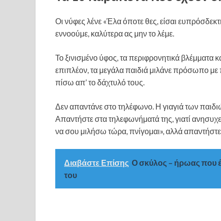
Οι νύφες λένε «Έλα όποτε θες, είσαι ευπρόσδεκτ
εννοούμε, καλύτερα ας μην το λέμε.
Το ξινισμένο ύφος, τα περιφρονητικά βλέμματα κα
επιπλέον, τα μεγάλα παιδιά μιλάνε πρόσωπο με
πίσω απ’ το δάχτυλό τους.
Δεν απαντάνε στο τηλέφωνο. Η γιαγιά των παιδιώ
Απαντήστε στα τηλεφωνήματά της, γιατί ανησυχεί
να σου μιλήσω τώρα, πνίγομαι», αλλά απαντήστε
Διαβάστε Επίσης
Ο σκύλος – ήρωας που έ
του