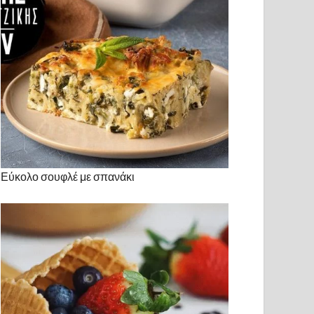
Εύκολο σουφλέ με σπανάκι