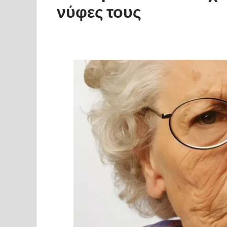
νύφες τους