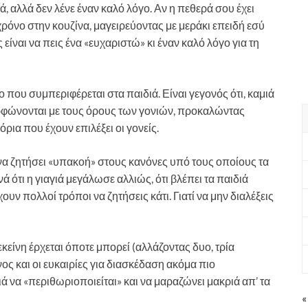
, αλλά δεν λένε έναν καλό λόγο. Αν η πεθερά σου έχει
χρόνο στην κουζίνα, μαγειρεύοντας με μεράκι επειδή εσύ
είναι να πεις ένα «ευχαριστώ» κι έναν καλό λόγο για τη
που συμπεριφέρεται στα παιδιά. Είναι γεγονός ότι, καμιά
ορφώνονται με τους όρους των γονιών, προκαλώντας
όρια που έχουν επιλέξει οι γονείς.
 να ζητήσει «υπακοή» στους κανόνες υπό τους οποίους τα
 ότι η γιαγιά μεγάλωσε αλλιώς, ότι βλέπει τα παιδιά
υν πολλοί τρόποι να ζητήσεις κάτι. Γιατί να μην διαλέξεις
εκείνη έρχεται όποτε μπορεί (αλλάζοντας δυο, τρία
ος και οι ευκαιρίες για διασκέδαση ακόμα πιο
γιά να «περιθωριοποιείται» και να μαραζώνει μακριά απ’ τα
«