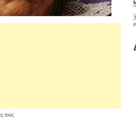
P
ες τους