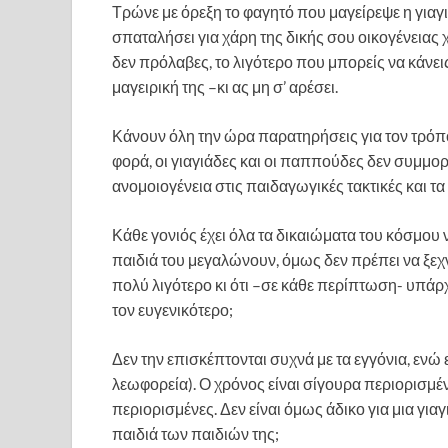
Τρώνε με όρεξη το φαγητό που μαγείρεψε η γιαγιά
σπαταλήσει για χάρη της δικής σου οικογένειας 
δεν πρόλαβες, το λιγότερο που μπορείς να κάνεις 
μαγειρική της –κι ας μη σ’ αρέσει.
Κάνουν όλη την ώρα παρατηρήσεις για τον τρόπο 
φορά, οι γιαγιάδες και οι παππούδες δεν συμμ
ανομοιογένεια στις παιδαγωγικές τακτικές και τα 
Κάθε γονιός έχει όλα τα δικαιώματα του κόσμου
παιδιά του μεγαλώνουν, όμως δεν πρέπει να ξεχνά
πολύ λιγότερο κι ότι –σε κάθε περίπτωση- υπάρχο
τον ευγενικότερο;
Δεν την επισκέπτονται συχνά με τα εγγόνια, ενώ 
λεωφορεία). Ο χρόνος είναι σίγουρα περιορισμέν
περιορισμένες. Δεν είναι όμως άδικο για μια για
παιδιά των παιδιών της;