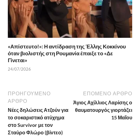
«Απίστευτο!»: Η αντίδραση της Έλλης Κοκκίνου
όταν βιολιστής στη Ρουμανία έπαιξε το «Δε
Γίνεται»
24/07/2026
ΠΡΟΗΓΟΎΜΕΝΟ
ΕΠΌΜΕΝΟ ΆΡΘΡΟ
ΆΡΘΡΟ
Άγιος Αχίλλιος Λαρίσης ο
Νέες δηλώσεις Ατζούν για
θαυματουργός γιορτάζει
το σοκαριστικό ατύχημα
15 Μαΐου
στο Survivor με τον
Σταύρο Φλώρο (βίντεο)