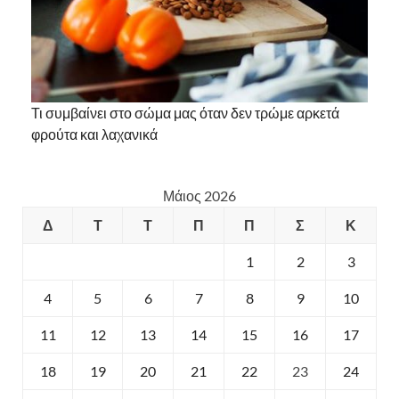
Τι συμβαίνει στο σώμα μας όταν δεν τρώμε αρκετά
φρούτα και λαχανικά
Μάιος 2026
Δ
Τ
Τ
Π
Π
Σ
Κ
1
2
3
4
5
6
7
8
9
10
11
12
13
14
15
16
17
18
19
20
21
22
23
24