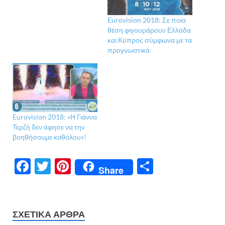
Eurovision 2018: Σε ποια
θέση φιγουράρουν Ελλάδα
και Κύπρος σύμφωνα με τα
προγνωστικά
Eurovision 2018: «Η Γιάννα
Τερζή δεν άφησε να την
βοηθήσουμε καθόλου»!
F
T
Pi
Μ
Share
ac
w
nt
οι
e
itt
er
ρ
b
er
es
α
ΣΧΕΤΙΚΆ ΆΡΘΡΑ