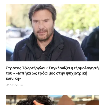
o
t
σ
o
τε
k
ίτ
ε
Στράτος Τζώρτζογλου: Συγκλονίζει η εξομολόγησή
του – «Μπήκα ως τρόφιμος στην ψυχιατρική
κλινική»
04/08/2026