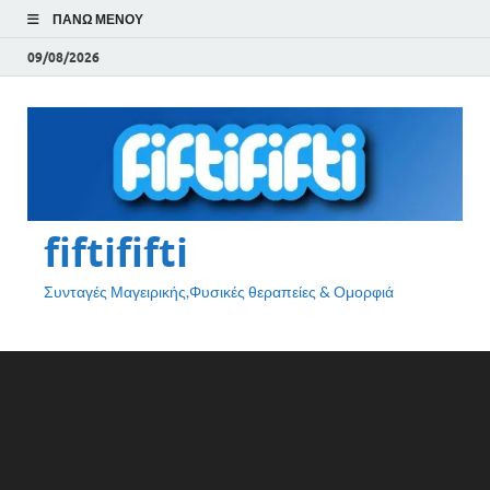
ΠΆΝΩ ΜΕΝΟΎ
09/08/2026
fiftififti
Συνταγές Μαγειρικής,Φυσικές θεραπείες & Ομορφιά