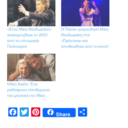
«Έτος Μίκη Θεοδωράκη»
Η Πάολα τραγούδησε Μίκη
ανακηρύχθηκε το 2025
Θεοδωράκη στα
από το υπουργείο
«Πρέσπεια» και
Πολιτισμού
αποθεώθηκε από το κοινό!
Mikis Radio: Ένα
ραδιόφωνο ελευθερώνει
την μουσική του Μίκη
F
T
Pi
Μ
Share
ac
w
nt
οι