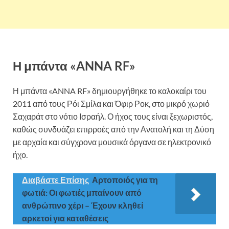
Η μπάντα «ANNA RF»
Η μπάντα «ANNA RF» δημιουργήθηκε το καλοκαίρι του
2011 από τους Ρόι Σμίλα και Όφιρ Ροκ, στο μικρό χωριό
Σαχαράτ στο νότιο Ισραήλ. Ο ήχος τους είναι ξεχωριστός,
καθώς συνδυάζει επιρροές από την Ανατολή και τη Δύση
με αρχαία και σύγχρονα μουσικά όργανα σε ηλεκτρονικό
ήχο.
Διαβάστε Επίσης
Αρτοποιός για τη
φωτιά: Οι φωτιές μπαίνουν από
ανθρώπινο χέρι – Έχουν κληθεί
αρκετοί για καταθέσεις