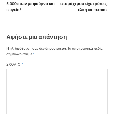
5.000 ετών με φούρνο και
στομάχι μου είχε τρύπες,
ψυγείο!
έλκη και τέτοια»
Αφήστε μια απάντηση
Η ηλ. διεύθυνση σας δεν δημοσιεύεται.
Τα υποχρεωτικά πεδία
σημειώνονται με
*
ΣΧΌΛΙΟ
*