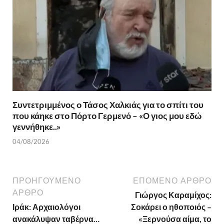
Συντετριμμένος ο Τάσος Χαλκιάς για το σπίτι του
που κάηκε στο Πόρτο Γερμενό – «Ο γιος μου εδώ
γεννήθηκε..»
04/08/2026
ΠΡΟΗΓΟΎΜΕΝΟ
ΕΠΌΜΕΝΟ ΆΡΘΡΟ
ΆΡΘΡΟ
Γιώργος Καραμίχος:
Ιράκ: Αρχαιολόγοι
Σοκάρει ο ηθοποιός –
ανακάλυψαν ταβέρνα…
«Ξερνούσα αίμα, το