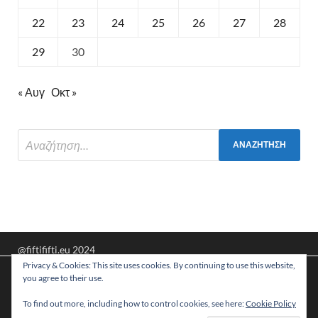
22
23
24
25
26
27
28
29
30
« Αυγ
Οκτ »
@fiftififti.eu 2024
Privacy & Cookies: This site uses cookies. By continuing to use this website,
Υποστηρίζεται από
WordPress
και
HitMag
.
Χρησιμοποιούμε cookies για να σας προσφέρουμε τη
you agree to their use.
βέλτιστη εμπειρία πλοήγησης στον ιστότοπό μας.
Μπορείτε να μάθετε ποια cookies χρησιμοποιούμε ή να τα
To find out more, including how to control cookies, see here:
Cookie Policy
απενεργοποιήσετε στις
ρυθμίσεις
.