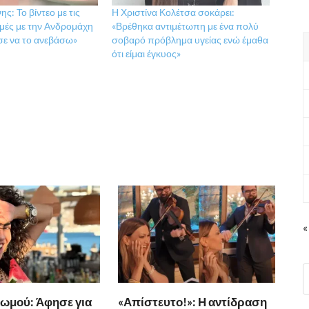
ς: Το βίντεο με τις
Η Χριστίνα Κολέτσα σοκάρει:
γμές με την Ανδρομάχη
«Βρέθηκα αντιμέτωπη με ένα πολύ
σε να το ανεβάσω»
σοβαρό πρόβλημα υγείας ενώ έμαθα
ότι είμαι έγκυος»
«
ωμού: Άφησε για
«Απίστευτο!»: Η αντίδραση