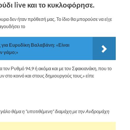
ύδι live και το κυκλοφόρησε.
ουρα δεν ήταν πρόθεσή μας. Το ίδιο θα μπορούσε να είχε
αγουδήσει το
για Ευρυδίκη Βαλαβάνη: «Είναι
ον γάμο;»
 τον Ρυθμό 94,9 ή ακόμα και με τον Σφακιανάκη, που το
υν στο κοινό και στους δημιουργούς τους.» είπε
 μεγάλο θέμα η “υποτιθέμενη” διαμάχη με την Ανδρομάχη