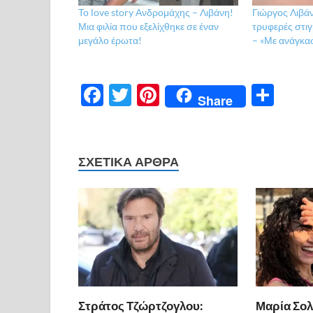
Το love story Ανδρομάχης – Λιβάνη!
Γιώργος Λιβάνη
Μια φιλία που εξελίχθηκε σε έναν
τρυφερές στι
μεγάλο έρωτα!
– «Με ανάγκα
F
T
Pi
Μ
Share
ac
w
nt
οι
e
itt
er
ρ
b
er
es
α
ΣΧΕΤΙΚΆ ΆΡΘΡΑ
o
t
σ
o
τε
k
ίτ
ε
Στράτος Τζώρτζογλου:
Μαρία Σολ