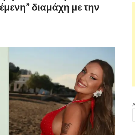
έμενη” διαμάχη με την
Α