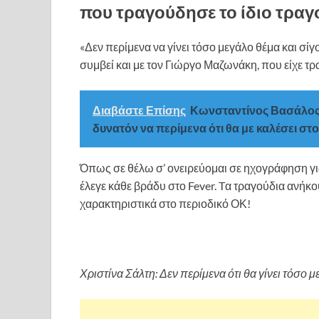
που τραγούδησε το ίδιο τραγο
«Δεν περίμενα να γίνει τόσο μεγάλο θέμα και σίγ
συμβεί και με τον Γιώργο Μαζωνάκη, που είχε τρ
Διαβάστε Επίσης
Κωνσταντίνος Βασάλος 
δυνατόν να περίμενα ότι θα με καλέσει στ
Όπως σε θέλω σ’ ονειρεύομαι σε ηχογράφηση για
έλεγε κάθε βράδυ στο Fever. Tα τραγούδια ανήκο
χαρακτηριστικά στο περιοδικό ΟΚ!
Χριστίνα Σάλτη: Δεν περίμενα ότι θα γίνει τόσο