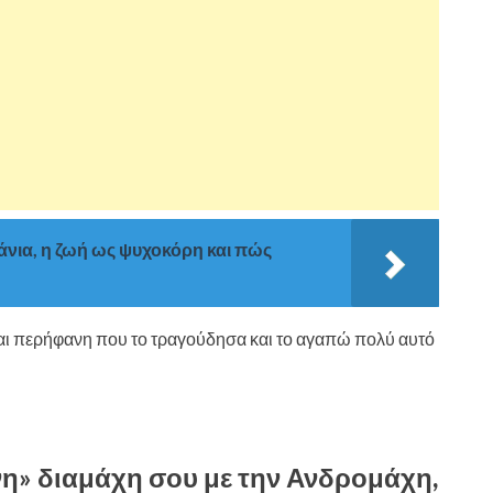
άνια, η ζωή ως ψυχοκόρη και πώς
Είμαι περήφανη που το τραγούδησα και το αγαπώ πολύ αυτό
μενη» διαμάχη σου με την Ανδρομάχη,