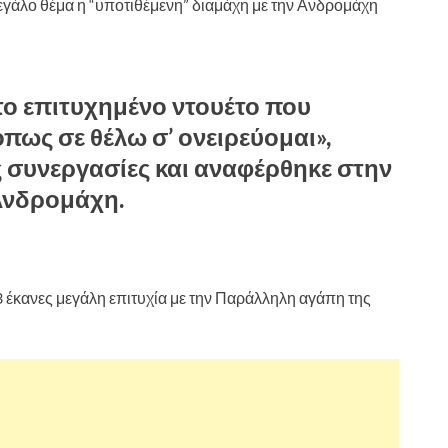
 μεγάλο θέμα η “υποτιθέμενη” διαμάχη με την Ανδρομάχη
το επιτυχημένο ντουέτο που
πως σε θέλω σ’ ονειρεύομαι»,
ς συνεργασίες και αναφέρθηκε στην
Ανδρομάχη.
23 έκανες μεγάλη επιτυχία με την Παράλληλη αγάπη της