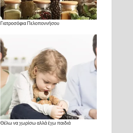
Γιατροσόφια Πελοποννήσου
Θέλω να χωρίσω αλλά έχω παιδιά