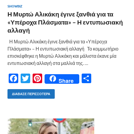
SHOWBIZ
Η Μυρτώ Αλικάκη έγινε ξανθιά για τα
«Υπέροχα Πλάσματα» – Η εντυπωσιακή
αλλαγή
Η Μυρτώ Αλικάκη έγινε ξανθιά για τα «Υπέροχα
Πλάσματα» – Η εντυπωσιακή αλλαγή Το κομμωτήριο
επισκέφθηκε η Μυρτώ Αλικάκη και μάλιστα έκανε μία
εντυπωσιακή αλλαγή στα μαλλιά της. …
F
T
Pi
Μ
Share
ac
w
nt
οι
e
itt
er
ρ
ΔΙΆΒΑΣΕ ΠΕΡΙΣΣΌΤΕΡΑ
b
er
es
α
o
t
σ
o
τε