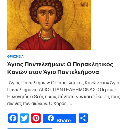
ΘΡΗΣΚΕΙΑ
Άγιος Παντελεήμων: Ο Παρακλητικός
Κανών στον Άγιο Παντελεήμονα
Άγιος Παντελεήμων: Ο Παρακλητικός Κανών στον Άγιο
Παντελεήμονα ΑΓΙΟΣ ΠΑΝΤΕΛΕΗΜΟΝΑΣ: Ο Ιερεύς:
Ευλογητὸς ο Θεὸς ημών, πάντοτε· νυν και αεί και εις τους
αιώνας των αιώνων. Ο Χορός: …
F
T
Pi
Μ
Share
ac
w
nt
οι