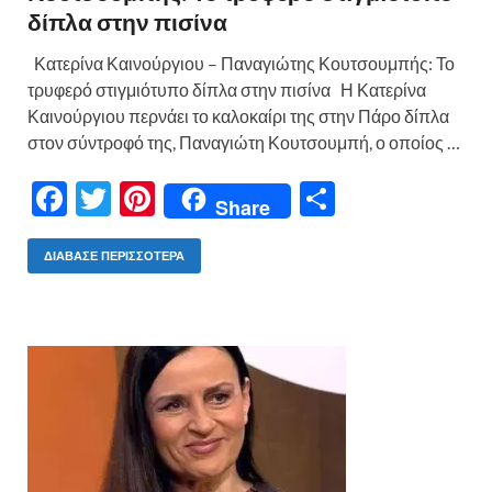
δίπλα στην πισίνα
Κατερίνα Καινούργιου – Παναγιώτης Κουτσουμπής: Το
τρυφερό στιγμιότυπο δίπλα στην πισίνα Η Κατερίνα
Καινούργιου περνάει το καλοκαίρι της στην Πάρο δίπλα
στον σύντροφό της, Παναγιώτη Κουτσουμπή, ο οποίος …
F
T
Pi
Μ
Share
ac
w
nt
οι
e
itt
er
ρ
ΔΙΆΒΑΣΕ ΠΕΡΙΣΣΌΤΕΡΑ
b
er
es
α
o
t
σ
o
τε
k
ίτ
ε