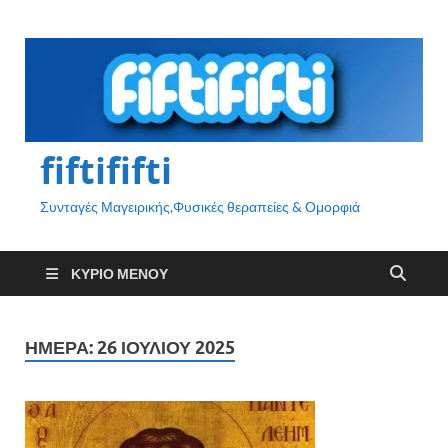
fiftififti
Συνταγές Μαγειρικής,Φυσικές θεραπείες & Ομορφιά
ΚΎΡΙΟ ΜΕΝΟΎ
ΗΜΈΡΑ:
26 ΙΟΥΛΊΟΥ 2025