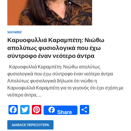
SHOWBIZ
Καρυοφυλλιά Καραμπέτη: Νιώθω
απολύτως φυσιολογικά που έχω
σύντροφο έναν νεότερο άντρα
Καρυοφυλλιά Καραμπέτη: Νιώθω απολύτως
φυσιολογικά που έχω σύντροφο έναν νεότερο άντρα
Απολύτως φυσιολογικά δήλωσε ότι νιώθει η
Καρυοφυλλιά Καραμπέτη για το γεγονός ότι έχει σχέση με
νεότερο άντρα, …
F
T
Pi
Μ
Share
ac
w
nt
οι
e
itt
er
ρ
ΔΙΆΒΑΣΕ ΠΕΡΙΣΣΌΤΕΡΑ