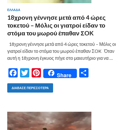
ΕΛΛΑΔΑ
18χρονη γέννησε μετά από 4 ώρες
τοκετού – Μόλις οι γιατροί είδαν το
στόμα του μωρού έπαθαν ΣOK
18χρονη γέννησε μετά από 4 ώρες τοκετού – Μόλις οι
γιατροί είδαν το στόμα του μωρού έπαθαν ΣOK Όταν
αυτή η 18χρονη έγκυος πήγε στο μαιευτήριο για να …
F
T
Pi
Μ
Share
ac
w
nt
οι
e
itt
er
ρ
ΔΙΆΒΑΣΕ ΠΕΡΙΣΣΌΤΕΡΑ
b
er
es
α
o
t
σ
o
τε
k
ίτ