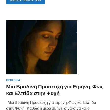
e
itt
er
ρ
ΔΙΆΒΑΣΕ ΠΕΡΙΣΣΌΤΕΡΑ
b
er
es
α
o
t
σ
o
τε
k
ίτ
ε
ΘΡΗΣΚΕΙΑ
Μια Βραδινή Προσευχή για Ειρήνη, Φως
και Ελπίδα στην Ψυχή
Μια Βραδινή Προσευχή για Ειρήνη, Φως και Ελπίδα
στην Ψυχή Καθώς η μέρα σβήνει σιγά-σιγά και ο