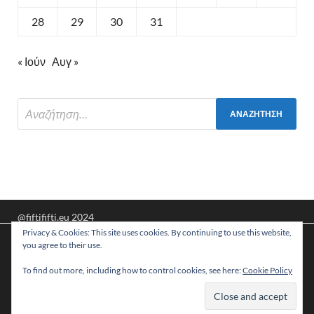
28
29
30
31
« Ιούν
Αυγ »
@fiftififti.eu 2024
Privacy & Cookies: This site uses cookies. By continuing to use this website,
Υποστηρίζεται από
WordPress
και
HitMag
.
Χρησιμοποιούμε cookies για να σας προσφέρουμε τη
you agree to their use.
βέλτιστη εμπειρία πλοήγησης στον ιστότοπό μας.
Μπορείτε να μάθετε ποια cookies χρησιμοποιούμε ή να τα
To find out more, including how to control cookies, see here:
Cookie Policy
απενεργοποιήσετε στις
ρυθμίσεις
.
Αποδοχή