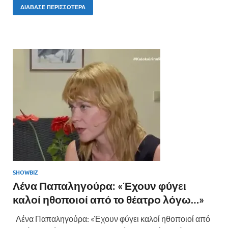
e
itt
er
ρ
ΔΙΆΒΑΣΕ ΠΕΡΙΣΣΌΤΕΡΑ
b
er
es
α
o
t
σ
o
τε
k
ίτ
ε
SHOWBIZ
Λένα Παπαληγούρα: «Έχουν φύγει
καλοί ηθοποιοί από το θέατρο λόγω…»
Λένα Παπαληγούρα: «Έχουν φύγει καλοί ηθοποιοί από