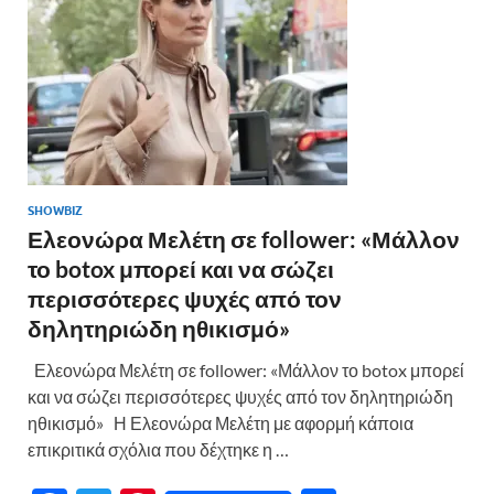
k
ίτ
ε
SHOWBIZ
Ελεονώρα Μελέτη σε follower: «Μάλλον
το botox μπορεί και να σώζει
περισσότερες ψυχές από τον
δηλητηριώδη ηθικισμό»
Ελεονώρα Μελέτη σε follower: «Μάλλον το botox μπορεί
και να σώζει περισσότερες ψυχές από τον δηλητηριώδη
ηθικισμό» Η Ελεονώρα Μελέτη με αφορμή κάποια
επικριτικά σχόλια που δέχτηκε η …