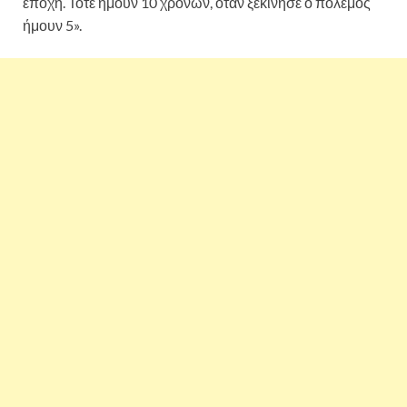
εποχή. Τότε ήμουν 10 χρονών, όταν ξεκίνησε ο πόλεμος
ήμουν 5».