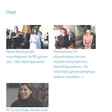
Πηγή
Νάνα Μούσχουρη
Παπανώτας: Η
συμπλήρωσε τα 90 χρόνια
εξομολόγηση για την
της : ”Δεν είμαι άρρωστη ”
πρώην σύντροφό του,
Νανά Καραγιάννη: «Τα
τελευταία χρόνια απέφευγε
κυρίως να μιλάμε…»
Η Γη της Ελιάς: Αυτός είναι