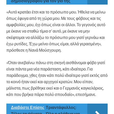
δημοσιογράφου για τον γιο της
«Αυτό κρατάει έτσι και το πρόσωπο μου. Ήθελα να μείνω
όπως έφυγα από τη χώρα μου. Με τους φόβους και τις
αμφιβολίες μου, όχι όπως είναι οι άλλοι. Το γεγονός αυτό
με έκανε να σταθώ τίμια σ’ αυτό, με έκανε να μην
σκέφτομαι να αλλάξω το πρόσωπο μου γιατί γερνάω και
έχω ρυτίδες. Έχω μείνει όπως είμαι, αλλά γερασμένη»,
πρόσθεσε η Νανά Μούσχουρη.
«Όταν ανεβαίνω πάνω στη σκηνή αισθάνομαι φόβο γιατί
είναι πάντα μια νέα παράσταση, κάτι ιδιαίτερο. Για
παράδειγμα, χθες ήταν κάτι πολύ ιδιαίτερο γιατί εκτός από
το κοινό ήταν εκεί και αρχηγοί κρατών. Μου είπαν,
μάλιστα, πως βρέθηκε εκεί και ο Γερμανός καγκελάριος,
κάτι που βρήκα πάρα πολύ σπουδαίο», επεσήμανε.
Διαβάστε Επίσης
Τριαντάφυλλος:
Τέλος τα ψέματα – Όλη η αλήθεια για