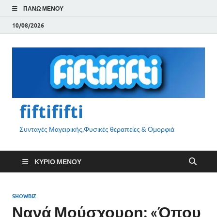
ΠΆΝΩ ΜΕΝΟΎ
10/08/2026
fiftififti
Συνταγές Μαγειρικής,Φυσικές θεραπείες & Ομορφιά
ΚΎΡΙΟ ΜΕΝΟΎ
SHOWBIZ
Νανά Μούσχουρη: «Όπου