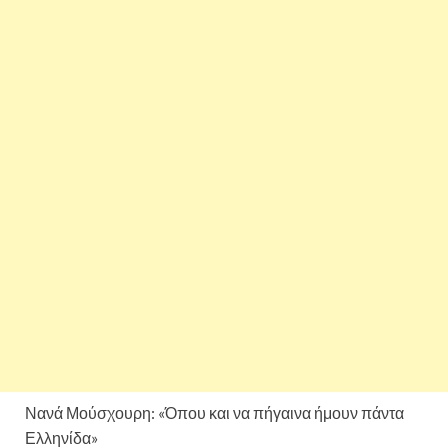
Νανά Μούσχουρη: «Όπου και να πήγαινα ήμουν πάντα
Ελληνίδα»