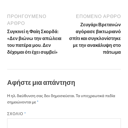
ΠΡΟΗΓΟΎΜΕΝΟ
ΕΠΌΜΕΝΟ ΆΡΘΡΟ
ΆΡΘΡΟ
Ζευγάρι Βρετανών
Συγκινεί η Φαίη Σκορδά:
αγόρασε βικτωριανό
«Δεν βιώνω την απώλεια
σπίτι και συγκλονίστηκε
του πατέρα μου. Δεν
με την ανακάλυψη στο
δέχομαι ότι έχει συμβεί»
πάτωμα
Αφήστε μια απάντηση
Η ηλ. διεύθυνση σας δεν δημοσιεύεται.
Τα υποχρεωτικά πεδία
σημειώνονται με
*
ΣΧΌΛΙΟ
*