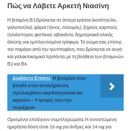
Πώς να Λάβετε Αρκετή Νιασίνη
Η βιταμίνη Β3 βρίσκεται σε άπαχα κρέατα (κοτόπουλο,
γαλοπούλα), ψάρια (τόνος, σολομός), ξηρούς καρπούς
(ηλιόσποροι, φιστίκια), αβοκάντο, δημητριακά ολικής
άλεσης και εμπλουτισμένα τρόφιμα. Το σώμα σας επίσης
την παράγει από την τρυπτοφάνη, που βρίσκεται σε αυγά
και γαλακτοκομικά προϊόντα, με τη βοήθεια των βιταμινών
Β2 και Β6.
Διαβάστε Επίσης
Η βιταμίνη που
βοηθά στην αντιγήρανση,
προλαμβάνει καρδιαγγειακά και
καρκίνο – 9 τροφές που την
περιέχουν
Ορισμένοι επιλέγουν συμπληρώματα. Η συνιστώμενη
ημερήσια δόση είναι 16 mg για άνδρες και 14 mg για