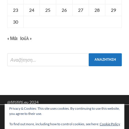
23
24
25
26
27
28
29
30
« Μάι
Ιούλ »
@fiftififti.eu 2024
Privacy & Cookies: This site uses cookies. By continuing to use this website,
Υποστηρίζεται από
WordPress
και
HitMag
.
Χρησιμοποιούμε cookies για να σας προσφέρουμε τη
you agree to their use.
βέλτιστη εμπειρία πλοήγησης στον ιστότοπό μας.
Μπορείτε να μάθετε ποια cookies χρησιμοποιούμε ή να τα
To find out more, including how to control cookies, see here:
Cookie Policy
απενεργοποιήσετε στις
ρυθμίσεις
.