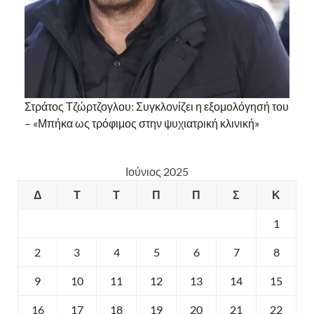
Στράτος Τζώρτζογλου: Συγκλονίζει η εξομολόγησή του
– «Μπήκα ως τρόφιμος στην ψυχιατρική κλινική»
Ιούνιος 2025
Δ
Τ
Τ
Π
Π
Σ
Κ
1
2
3
4
5
6
7
8
9
10
11
12
13
14
15
16
17
18
19
20
21
22