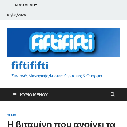
ΠΆΝΩ ΜΕΝΟΎ
07/08/2026
fiftififti
Συνταγές Μαγειρικής,Φυσικές θεραπείες & Ομορφιά
ΚΎΡΙΟ ΜΕΝΟΎ
ΥΓΕΙΑ
H βιταμίνη που ανοίγει τα