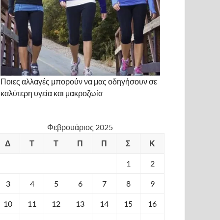
Ποιες αλλαγές μπορούν να μας οδηγήσουν σε
καλύτερη υγεία και μακροζωία
Φεβρουάριος 2025
Δ
Τ
Τ
Π
Π
Σ
Κ
1
2
3
4
5
6
7
8
9
10
11
12
13
14
15
16