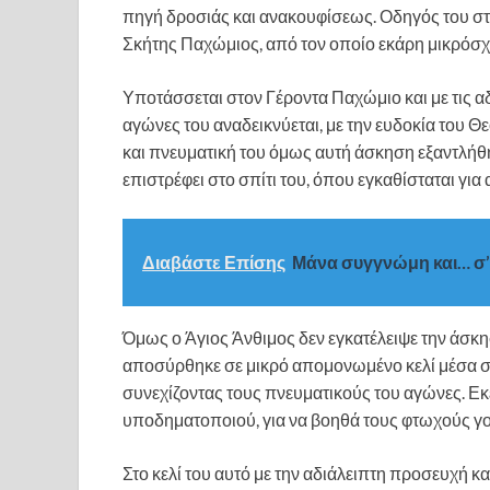
πηγή δροσιάς και ανακουφίσεως. Οδηγός του στ
Σκήτης Παχώμιος, από τον οποίο εκάρη μικρόσ
Υποτάσσεται στον Γέροντα Παχώμιο και με τις αδ
αγώνες του αναδεικνύεται, με την ευδοκία του Θ
και πνευματική του όμως αυτή άσκηση εξαντλήθη
επιστρέφει στο σπίτι του, όπου εγκαθίσταται γι
Διαβάστε Επίσης
Μάνα συγγνώμη και… σ’
Όμως ο Άγιος Άνθιμος δεν εγκατέλειψε την άσκη
αποσύρθηκε σε μικρό απομονωμένο κελί μέσα στα
συνεχίζοντας τους πνευματικούς του αγώνες. Εκ
υποδηματοποιού, για να βοηθά τους φτωχούς γονε
Στο κελί του αυτό με την αδιάλειπτη προσευχή κ