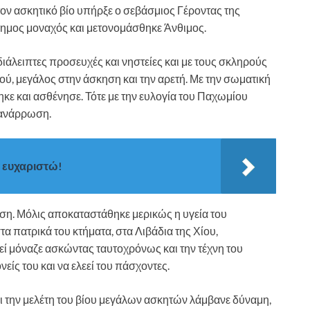
ον ασκητικό βίο υπήρξε ο σεβάσμιος Γέροντας της
χημος μοναχός και μετονομάσθηκε Άνθιμος.
ιάλειπτες προσευχές και νηστείες και με τους σκληρούς
εού, μεγάλος στην άσκηση και την αρετή. Με την σωματική
κε και ασθένησε. Τότε με την ευλογία του Παχωμίου
α ανάρρωση.
 ευχαριστώ!
ση. Μόλις αποκαταστάθηκε μερικώς η υγεία του
 πατρικά του κτήματα, στα Λιβάδια της Χίου,
εί μόναζε ασκώντας ταυτοχρόνως και την τέχνη του
ίς του και να ελεεί του πάσχοντες.
αι την μελέτη του βίου μεγάλων ασκητών λάμβανε δύναμη,