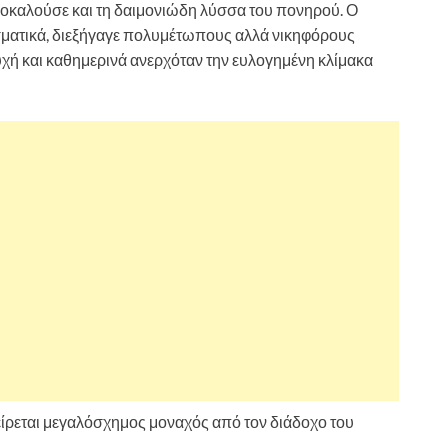
ροκαλούσε και τη δαιμονιώδη λύσσα του πονηρού. Ο
σματικά, διεξήγαγε πολυμέτωπους αλλά νικηφόρους
χή και καθημερινά ανερχόταν την ευλογημένη κλίμακα
 κείρεται μεγαλόσχημος μοναχός από τον διάδοχο του