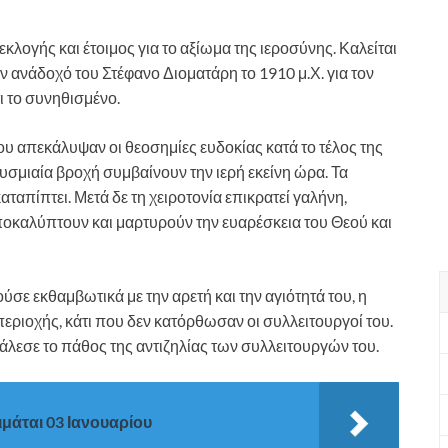
λογής και έτοιμος για το αξίωμα της ιεροσύνης. Καλείται
ν ανάδοχό του Στέφανο Διοματάρη το 1910 μ.Χ. για τον
ι το συνηθισμένο.
υ απεκάλυψαν οι θεοσημίες ευδοκίας κατά το τέλος της
λυσμιαία βροχή συμβαίνουν την ιερή εκείνη ώρα. Τα
αταπίπτει. Μετά δε τη χειροτονία επικρατεί γαλήνη,
ποκαλύπτουν και μαρτυρούν την ευαρέσκεια του Θεού και
σε εκθαμβωτικά με την αρετή και την αγιότητά του, η
εριοχής, κάτι που δεν κατόρθωσαν οι συλλειτουργοί του.
άλεσε το πάθος της αντιζηλίας των συλλειτουργών του.
μάται 03 Ιανουαρίου