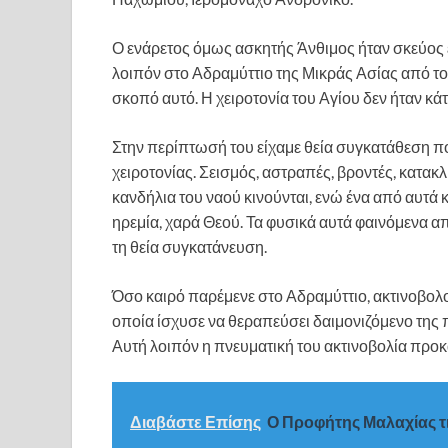
Ο ενάρετος όμως ασκητής Άνθιμος ήταν σκεύος εκ
λοιπόν στο Αδραμύττιο της Μικράς Ασίας από το
σκοπό αυτό. Η χειροτονία του Αγίου δεν ήταν κάτ
Στην περίπτωσή του είχαμε θεία συγκατάθεση πο
χειροτονίας. Σεισμός, αστραπές, βροντές, κατακ
κανδήλια του ναού κινούνται, ενώ ένα από αυτά κ
ηρεμία, χαρά Θεού. Τα φυσικά αυτά φαινόμενα α
τη θεία συγκατάνευση.
Όσο καιρό παρέμενε στο Αδραμύττιο, ακτινοβολού
οποία ίσχυσε να θεραπεύσει δαιμονιζόμενο της π
Αυτή λοιπόν η πνευματική του ακτινοβολία προκ
Διαβάστε Επίσης
Ο Προφήτης Μαλαχίας τι