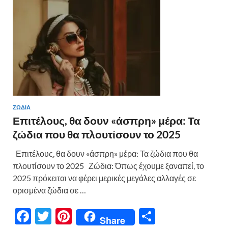
k
ίτ
ε
ΖΩΔΙΑ
Επιτέλους, θα δουν «άσπρη» μέρα: Τα
ζώδια που θα πλουτίσουν το 2025
Επιτέλους, θα δουν «άσπρη» μέρα: Τα ζώδια που θα
πλουτίσουν το 2025 Ζώδια: Όπως έχουμε ξαναπεί, το
2025 πρόκειται να φέρει μερικές μεγάλες αλλαγές σε
ορισμένα ζώδια σε …
F
T
Pi
Μ
Share