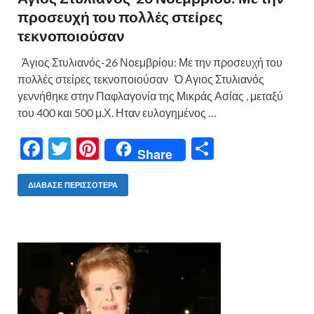
προσευχή του πολλές στείρες
τεκνοποιούσαν
Άγιος Στυλιανός-26 Νοεμβρίου: Με την προσευχή του
πολλές στείρες τεκνοποιούσαν Ό Αγιος Στυλιανός
γεννήθηκε στην Παφλαγονία της Μικράς Ασίας , μεταξύ
του 400 και 500 μ.Χ. Ηταν ευλογημένος …
F
T
Pi
Μ
Share
ac
w
nt
οι
e
itt
er
ρ
ΔΙΆΒΑΣΕ ΠΕΡΙΣΣΌΤΕΡΑ
b
er
es
α
o
t
σ
o
τε
k
ίτ
ε