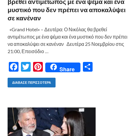
βρεθεί αντιμέτωπος με ένα ψέμα και ένα
μυστικό που δεν πρέπει να αποκαλύψει
σε κανέναν
«Grand Hotel» – Δευτέρα: Ο Νικόλας θα βρεθεί
αντιμέτωπος με ένα ψέμα και ένα μυστικό που δεν πρέπει
να αποκαλύψει σε κανέναν Δευτέρα 25 Νοεμβρίου στις
21:00, Επεισόδιο …
F
T
Pi
Μ
Share
ac
w
nt
οι
e
itt
er
ρ
ΔΙΆΒΑΣΕ ΠΕΡΙΣΣΌΤΕΡΑ
b
er
es
α
o
t
σ
o
τε
k
ίτ
ε