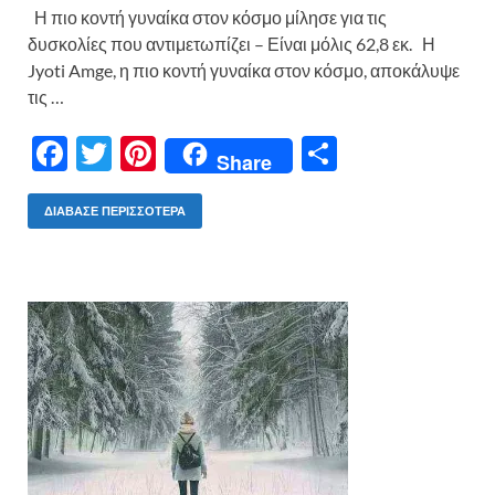
Η πιο κοντή γυναίκα στον κόσμο μίλησε για τις
δυσκολίες που αντιμετωπίζει – Είναι μόλις 62,8 εκ. Η
Jyoti Amge, η πιο κοντή γυναίκα στον κόσμο, αποκάλυψε
τις …
F
T
Pi
Μ
Share
ac
w
nt
οι
e
itt
er
ρ
ΔΙΆΒΑΣΕ ΠΕΡΙΣΣΌΤΕΡΑ
b
er
es
α
o
t
σ
o
τε
k
ίτ
ε