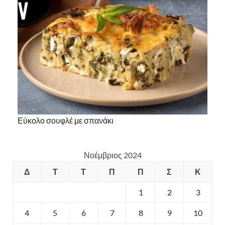
Εύκολο σουφλέ με σπανάκι
Νοέμβριος 2024
Δ
Τ
Τ
Π
Π
Σ
Κ
1
2
3
4
5
6
7
8
9
10