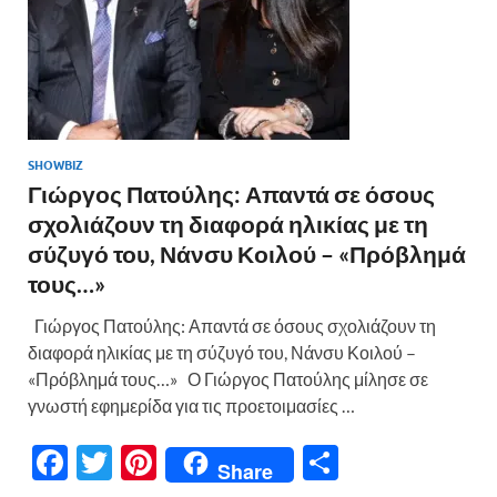
SHOWBIZ
Γιώργος Πατούλης: Απαντά σε όσους
σχολιάζουν τη διαφορά ηλικίας με τη
σύζυγό του, Νάνσυ Κοιλού – «Πρόβλημά
τους…»
Γιώργος Πατούλης: Απαντά σε όσους σχολιάζουν τη
διαφορά ηλικίας με τη σύζυγό του, Νάνσυ Κοιλού –
«Πρόβλημά τους…» Ο Γιώργος Πατούλης μίλησε σε
γνωστή εφημερίδα για τις προετοιμασίες …
F
T
Pi
Μ
Share