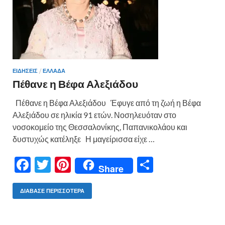
ΕΙΔΗΣΕΙΣ
/
ΕΛΛΑΔΑ
Πέθανε η Βέφα Αλεξιάδου
Πέθανε η Βέφα Αλεξιάδου Έφυγε από τη ζωή η Βέφα
Αλεξιάδου σε ηλικία 91 ετών. Νοσηλευόταν στο
νοσοκομείο της Θεσσαλονίκης, Παπανικολάου και
δυστυχώς κατέληξε Η μαγείρισσα είχε …
F
T
Pi
Μ
Share
ac
w
nt
οι
e
itt
er
ρ
ΔΙΆΒΑΣΕ ΠΕΡΙΣΣΌΤΕΡΑ
b
er
es
α