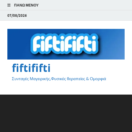
ΠΆΝΩ ΜΕΝΟΎ
07/08/2026
fiftififti
Συνταγές Μαγειρικής,Φυσικές θεραπείες & Ομορφιά