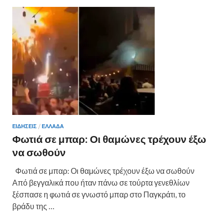
o
t
σ
o
τε
k
ίτ
ε
ΕΙΔΗΣΕΙΣ
/
ΕΛΛΑΔΑ
Φωτιά σε μπαρ: Οι θαμώνες τρέχουν έξω
να σωθούν
Φωτιά σε μπαρ: Οι θαμώνες τρέχουν έξω να σωθούν
Από βεγγαλικά που ήταν πάνω σε τούρτα γενεθλίων
ξέσπασε η φωτιά σε γνωστό μπαρ στο Παγκράτι, το
βράδυ της …