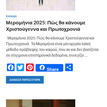
ΕΛΛΑΔΑ
Μερομήνια 2025: Πώς θα κάνουμε
Χριστούγεννα και Πρωτοχρονιά
Μερομήνια 2025: Πώς θα κάνουμε Χριστούγεννα και
Πρωτοχρονιά Τα Μερομήνια είναι μία αρχαία λαϊκή
μέθοδο πρόβλεψης του καιρού, που αν και δεν βασίζεται
σε σύγχρονα επιστημονικά δεδομένα, συνεχίζει …
F
T
Pi
Μ
Share
ac
w
nt
οι
e
itt
er
ρ
ΔΙΆΒΑΣΕ ΠΕΡΙΣΣΌΤΕΡΑ
b
er
es
α
o
t
σ
o
τε