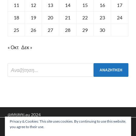
11
12
13
14
15
16
17
18
19
20
21
22
23
24
25
26
27
28
29
30
« Οκτ
Δεκ »
@fiftififti.eu 2024
Privacy & Cookies: This site uses cookies. By continuing to use this website,
Υποστηρίζεται από
WordPress
και
HitMag
.
Χρησιμοποιούμε cookies για να σας προσφέρουμε τη
you agree to their use.
βέλτιστη εμπειρία πλοήγησης στον ιστότοπό μας.
Μπορείτε να μάθετε ποια cookies χρησιμοποιούμε ή να τα