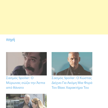
πηγή
Σασμός Spoiler: Ο
Σασμός Spoiler: Ο Κώστας
Μύρωνας σώζει την Άσπα
Δείχνει Για Ακόμη Μια Φορά
από θάνατο
Τον Βίαιο Χαρακτήρα Του