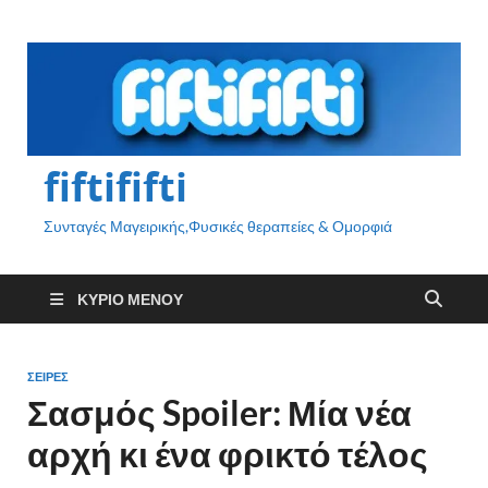
fiftififti
Συνταγές Μαγειρικής,Φυσικές θεραπείες & Ομορφιά
ΚΎΡΙΟ ΜΕΝΟΎ
ΣΕΙΡΈΣ
Σασμός Spoiler: Μία νέα
αρχή κι ένα φρικτό τέλος