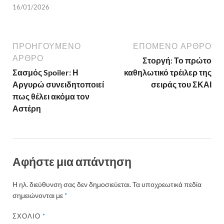
16/01/2026
ΠΡΟΗΓΟΎΜΕΝΟ
ΕΠΌΜΕΝΟ ΆΡΘΡΟ
ΆΡΘΡΟ
Στοργή: Το πρώτο
Σασμός Spoiler: Η
καθηλωτικό τρέιλερ της
Αργυρώ συνειδητοποιεί
σειράς του ΣΚΑΙ
πως θέλει ακόμα τον
Αστέρη
Αφήστε μια απάντηση
Η ηλ. διεύθυνση σας δεν δημοσιεύεται.
Τα υποχρεωτικά πεδία
σημειώνονται με
*
ΣΧΌΛΙΟ
*