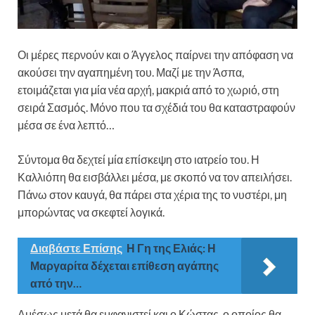
Οι μέρες περνούν και ο Άγγελος παίρνει την απόφαση να
ακούσει την αγαπημένη του. Μαζί με την Άσπα,
ετοιμάζεται για μία νέα αρχή, μακριά από το χωριό, στη
σειρά Σασμός. Μόνο που τα σχέδιά του θα καταστραφούν
μέσα σε ένα λεπτό…
Σύντομα θα δεχτεί μία επίσκεψη στο ιατρείο του. Η
Καλλιόπη θα εισβάλλει μέσα, με σκοπό να τον απειλήσει.
Πάνω στον καυγά, θα πάρει στα χέρια της το νυστέρι, μη
μπορώντας να σκεφτεί λογικά.
Διαβάστε Επίσης
Η Γη της Ελιάς: Η
Μαργαρίτα δέχεται επίθεση αγάπης
από την…
Αμέσως μετά θα εμφανιστεί και ο Κώστας, ο οποίος θα