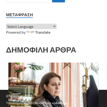
ΜΕΤΆΦΡΑΣΗ
Powered by
Translate
ΔΗΜΟΦΙΛΗ ΑΡΘΡΑ
@fiftififti.eu 2024
Υποστηρίζεται από
WordPress
και
HitMag
.