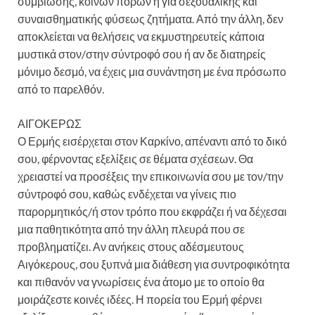
συμβίωσης, κοινών πόρων ή για σεξουαλικής και
συναισθηματικής φύσεως ζητήματα. Από την άλλη, δεν
αποκλείεται να θελήσεις να εκμυστηρευτείς κάποια
μυστικά στον/στην σύντροφό σου ή αν δε διατηρείς
μόνιμο δεσμό, να έχεις μια συνάντηση με ένα πρόσωπο
από το παρελθόν.
ΑΙΓΟΚΕΡΩΣ
Ο Ερμής εισέρχεται στον Καρκίνο, απέναντι από το δικό
σου, φέρνοντας εξελίξεις σε θέματα σχέσεων. Θα
χρειαστεί να προσέξεις την επικοινωνία σου με τον/την
σύντροφό σου, καθώς ενδέχεται να γίνεις πιο
παρορμητικός/ή στον τρόπο που εκφράζει ή να δέχεσαι
μια παθητικότητα από την άλλη πλευρά που σε
προβληματίζει. Αν ανήκεις στους αδέσμευτους
Αιγόκερους, σου ξυπνά μια διάθεση για συντροφικότητα
και πιθανόν να γνωρίσεις ένα άτομο με το οποίο θα
μοιράζεστε κοινές ιδέες. Η πορεία του Ερμή φέρνει