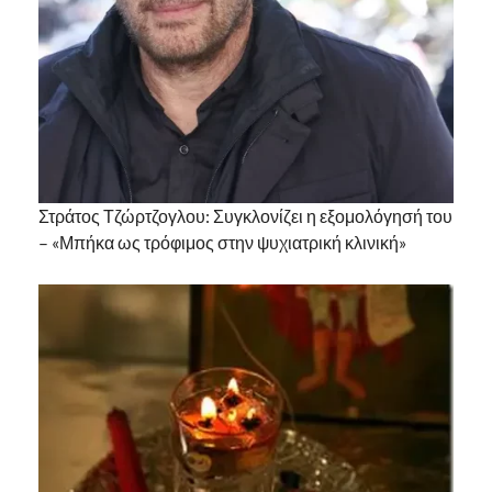
Στράτος Τζώρτζογλου: Συγκλονίζει η εξομολόγησή του
– «Μπήκα ως τρόφιμος στην ψυχιατρική κλινική»