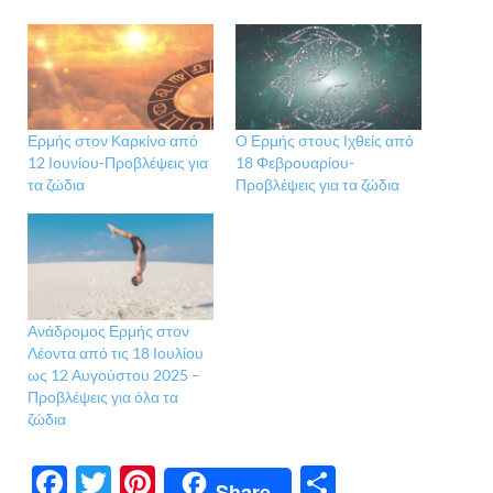
Ερμής στον Καρκίνο από
Ο Ερμής στους Ιχθείς από
12 Ιουνίου-Προβλέψεις για
18 Φεβρουαρίου-
τα ζώδια
Προβλέψεις για τα ζώδια
Ανάδρομος Ερμής στον
Λέοντα από τις 18 Ιουλίου
ως 12 Αυγούστου 2025 –
Προβλέψεις για όλα τα
ζώδια
F
T
Pi
Μ
Share