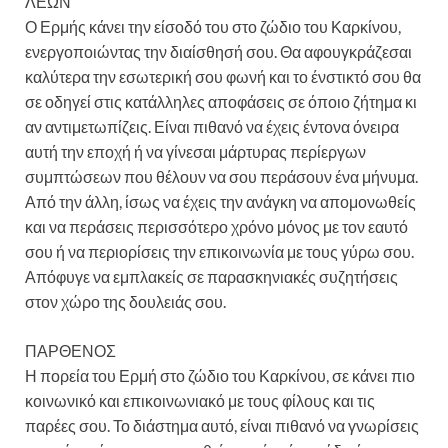
ΛΕΩΝ
Ο Ερμής κάνει την είσοδό του στο ζώδιο του Καρκίνου,
ενεργοποιώντας την διαίσθησή σου. Θα αφουγκράζεσαι
καλύτερα την εσωτερική σου φωνή και το ένστικτό σου θα
σε οδηγεί στις κατάλληλες αποφάσεις σε όποιο ζήτημα κι
αν αντιμετωπίζεις. Είναι πιθανό να έχεις έντονα όνειρα
αυτή την εποχή ή να γίνεσαι μάρτυρας περίεργων
συμπτώσεων που θέλουν να σου περάσουν ένα μήνυμα.
Από την άλλη, ίσως να έχεις την ανάγκη να απομονωθείς
και να περάσεις περισσότερο χρόνο μόνος με τον εαυτό
σου ή να περιορίσεις την επικοινωνία με τους γύρω σου.
Απόφυγε να εμπλακείς σε παρασκηνιακές συζητήσεις
στον χώρο της δουλειάς σου.
ΠΑΡΘΕΝΟΣ
Η πορεία του Ερμή στο ζώδιο του Καρκίνου, σε κάνει πιο
κοινωνικό και επικοινωνιακό με τους φίλους και τις
παρέες σου. Το διάστημα αυτό, είναι πιθανό να γνωρίσεις