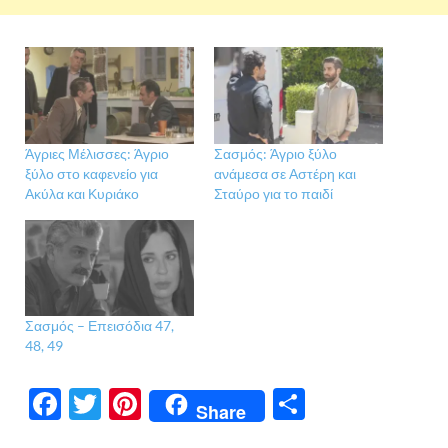
Άγριες Μέλισσες: Άγριο
Σασμός: Άγριο ξύλο
ξύλο στο καφενείο για
ανάμεσα σε Αστέρη και
Ακύλα και Κυριάκο
Σταύρο για το παιδί
Σασμός – Επεισόδια 47,
48, 49
F
T
Pi
Μ
Share
ac
w
nt
οι