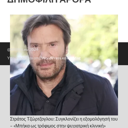
@fiftififti.eu 2024
Υποστηρίζεται από
WordPress
και
HitMag
.
Στράτος Τζώρτζογλου: Συγκλονίζει η εξομολόγησή του
– «Μπήκα ως τρόφιμος στην ψυχιατρική κλινική»