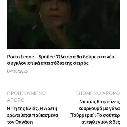
Porto Leone – Spoiler: Όλα όσα θα δούμε στα νέα
συγκλονιστικά επεισόδια της σειράς
04/10/2025
ΠΡΟΗΓΟΎΜΕΝΟ
ΕΠΌΜΕΝΟ ΆΡΘΡΟ
ΆΡΘΡΟ
Να πώς θα φτιάξεις
Η Γη της Ελιάς: Η Αρετή
κουρκουμά με γάλα
ερωτεύεται παθιασμένα
(Τούρμερικ): Το σούπερ
τον Θανάση
αντιφλεγμονώδες