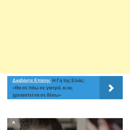
Διαβάστε Επίσης
Η Γη της Ελιάς:
«Θα σε πάω σε γιατρό, κι ας
χρειαστεί να σε δέσω»