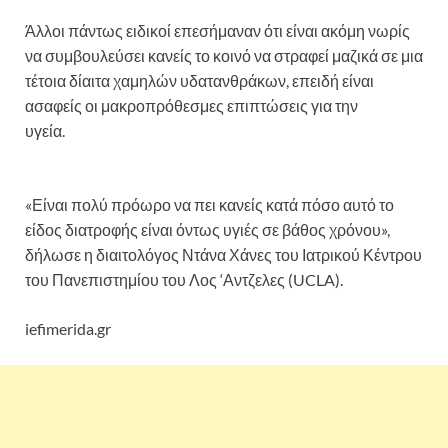
Άλλοι πάντως ειδικοί επεσήμαναν ότι είναι ακόμη νωρίς
να συμβουλεύσει κανείς το κοινό να στραφεί μαζικά σε μια
τέτοια δίαιτα χαμηλών υδατανθράκων, επειδή είναι
ασαφείς οι μακροπρόθεσμες επιπτώσεις για την
υγεία.
Αυτή είναι η μόνη δίαιτα που εγγυάται μόνιμη
απώλεια βάρους!
«Είναι πολύ πρόωρο να πει κανείς κατά πόσο αυτό το
είδος διατροφής είναι όντως υγιές σε βάθος χρόνου»,
δήλωσε η διαιτολόγος Ντάνα Χάνες του Ιατρικού Κέντρου
του Πανεπιστημίου του Λος ‘Αντζελες (UCLA).
iefimerida.gr