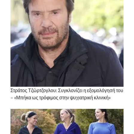
Στράτος Τζώρτζογλου: Συγκλονίζει η εξομολόγησή του
– «Μπήκα ως τρόφιμος στην ψυχιατρική κλινική»