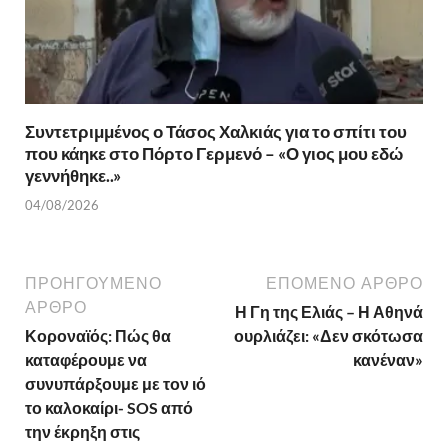
Συντετριμμένος ο Τάσος Χαλκιάς για το σπίτι του
που κάηκε στο Πόρτο Γερμενό – «Ο γιος μου εδώ
γεννήθηκε..»
04/08/2026
ΠΡΟΗΓΟΎΜΕΝΟ
ΕΠΌΜΕΝΟ ΆΡΘΡΟ
ΆΡΘΡΟ
Η Γη της Ελιάς – Η Αθηνά
Κοροναϊός: Πώς θα
ουρλιάζει: «Δεν σκότωσα
καταφέρουμε να
κανέναν»
συνυπάρξουμε με τον ιό
το καλοκαίρι- SOS από
την έκρηξη στις