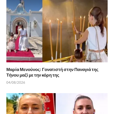
o
τε
k
ίτ
ε
Μαρία Μενούνος: Γονατιστή στην Παναγιά της
Τήνου μαζί με την κόρη της
04/08/2026