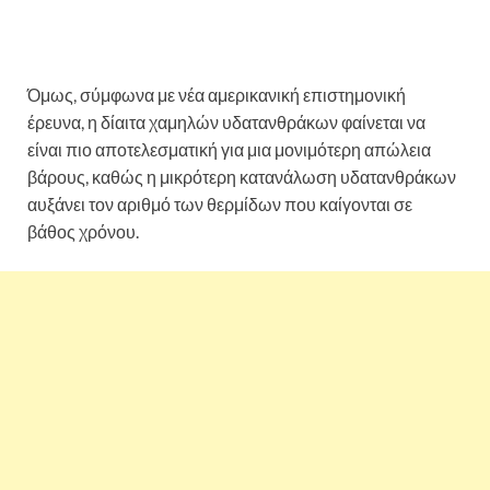
Αυτή είναι η μόνη δίαιτα που εγγυάται μόνιμη απώλεια
βάρους!
Όμως, σύμφωνα με νέα αμερικανική επιστημονική
έρευνα, η δίαιτα χαμηλών υδατανθράκων φαίνεται να
είναι πιο αποτελεσματική για μια μονιμότερη απώλεια
βάρους, καθώς η μικρότερη κατανάλωση υδατανθράκων
αυξάνει τον αριθμό των θερμίδων που καίγονται σε
βάθος χρόνου.