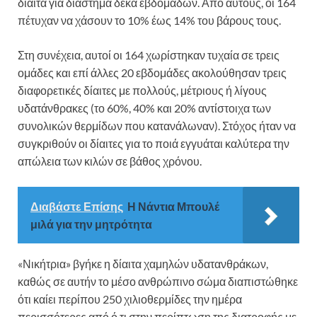
δίαιτα για διάστημα δέκα εβδομάδων. Από αυτούς, οι 164
πέτυχαν να χάσουν το 10% έως 14% του βάρους τους.
Στη συνέχεια, αυτοί οι 164 χωρίστηκαν τυχαία σε τρεις
ομάδες και επί άλλες 20 εβδομάδες ακολούθησαν τρεις
διαφορετικές δίαιτες με πολλούς, μέτριους ή λίγους
υδατάνθρακες (το 60%, 40% και 20% αντίστοιχα των
συνολικών θερμίδων που κατανάλωναν). Στόχος ήταν να
συγκριθούν οι δίαιτες για το ποιά εγγυάται καλύτερα την
απώλεια των κιλών σε βάθος χρόνου.
Διαβάστε Επίσης
Η Νάντια Μπουλέ
μιλά για την μητρότητα
«Νικήτρια» βγήκε η δίαιτα χαμηλών υδατανθράκων,
καθώς σε αυτήν το μέσο ανθρώπινο σώμα διαπιστώθηκε
ότι καίει περίπου 250 χιλιοθερμίδες την ημέρα
περισσότερες από ό,τι στην περίπτωση της διατροφής με