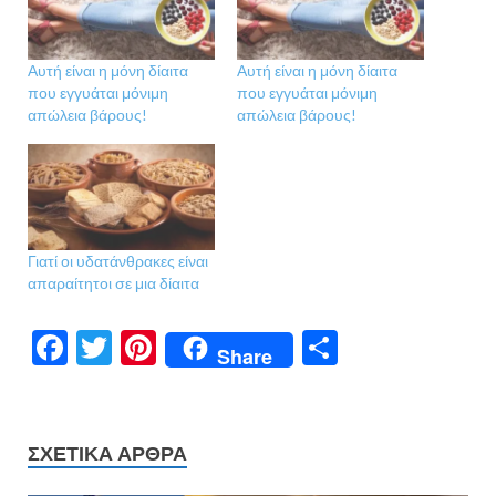
Αυτή είναι η μόνη δίαιτα
Αυτή είναι η μόνη δίαιτα
που εγγυάται μόνιμη
που εγγυάται μόνιμη
απώλεια βάρους!
απώλεια βάρους!
Γιατί οι υδατάνθρακες είναι
απαραίτητοι σε μια δίαιτα
F
T
Pi
Μ
Share
ac
w
nt
οι
e
itt
er
ρ
b
er
es
α
ΣΧΕΤΙΚΆ ΆΡΘΡΑ
o
t
σ