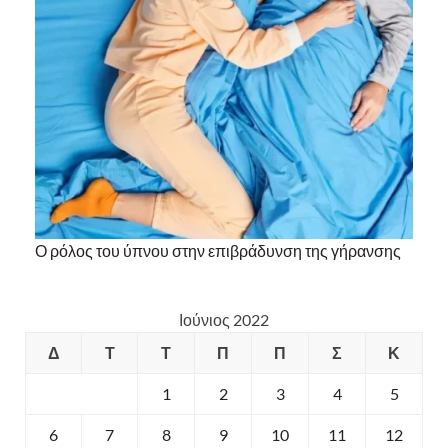
Ο ρόλος του ύπνου στην επιβράδυνση της γήρανσης
Ιούνιος 2022
Δ
Τ
Τ
Π
Π
Σ
Κ
1
2
3
4
5
6
7
8
9
10
11
12