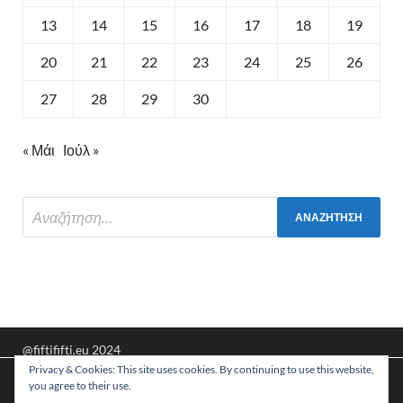
13
14
15
16
17
18
19
20
21
22
23
24
25
26
27
28
29
30
« Μάι
Ιούλ »
@fiftififti.eu 2024
Privacy & Cookies: This site uses cookies. By continuing to use this website,
Υποστηρίζεται από
WordPress
και
HitMag
.
Χρησιμοποιούμε cookies για να σας προσφέρουμε τη
you agree to their use.
βέλτιστη εμπειρία πλοήγησης στον ιστότοπό μας.