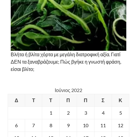
Βλήτα ή βλίτα χόρτα με μεγάλη διατροφική αξία. Γιατί
ΔΕΝ τα ξαναβράζουμε; Πώς βγήκε η γνωστή φράση,
είσαι βλίτο;
Ιούνιος 2022
Δ
Τ
Τ
Π
Π
Σ
Κ
1
2
3
4
5
6
7
8
9
10
11
12