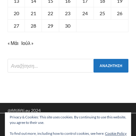
13
14
15
16
17
18
19
20
21
22
23
24
25
26
27
28
29
30
« Μάι
Ιούλ »
@fiftififti.eu 2024
Privacy & Cookies: This site uses cookies. By continuing to use this website,
Υποστηρίζεται από
WordPress
και
HitMag
.
Χρησιμοποιούμε cookies για να σας προσφέρουμε τη
you agree to their use.
βέλτιστη εμπειρία πλοήγησης στον ιστότοπό μας.
Μπορείτε να μάθετε ποια cookies χρησιμοποιούμε ή να τα
To find out more, including how to control cookies, see here:
Cookie Policy