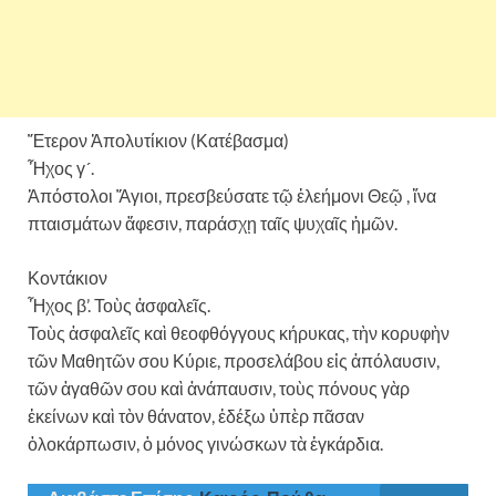
Ἕτερον Ἀπολυτίκιον (Κατέβασμα)
Ἦχος γ´.
Ἀπόστολοι Ἅγιοι, πρεσβεύσατε τῷ ἐλεήμονι Θεῷ , ἵνα
πταισμάτων ἄφεσιν, παράσχῃ ταῖς ψυχαῖς ἡμῶν.
Κοντάκιον
Ἦχος β’. Τοὺς ἀσφαλεῖς.
Τοὺς ἀσφαλεῖς καὶ θεοφθόγγους κήρυκας, τὴν κορυφὴν
τῶν Μαθητῶν σου Κύριε, προσελάβου εἰς ἀπόλαυσιν,
τῶν ἀγαθῶν σου καὶ ἀνάπαυσιν, τοὺς πόνους γὰρ
ἐκείνων καὶ τὸν θάνατον, ἐδέξω ὑπὲρ πᾶσαν
ὁλοκάρπωσιν, ὁ μόνος γινώσκων τὰ ἐγκάρδια.