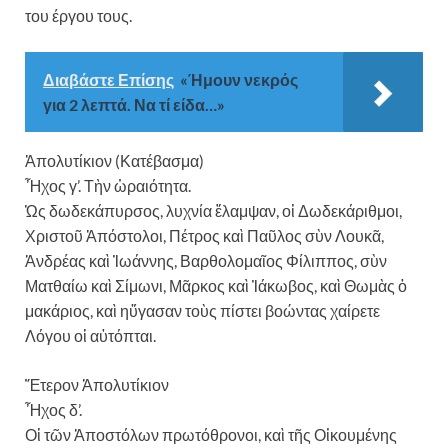
του έργου τους.
Διαβάστε Επίσης
«Ήμουν νεκρός
για 2 λεπτά. Να τί είδα…»
Ἀπολυτίκιον (Κατέβασμα)
Ἦχος γ’. Τὴν ὡραιότητα.
Ὡς δωδεκάπυρσος, λυχνία ἔλαμψαν, οἱ Δωδεκάριθμοι,
Χριστοῦ Ἀπόστολοι, Πέτρος καὶ Παῦλος σὺν Λουκᾶ,
Ἀνδρέας καὶ Ἰωάννης, Βαρθολομαῖος Φίλιππος, σὺν
Ματθαίω καὶ Σίμωνι, Μᾶρκος καὶ Ἰάκωβος, καὶ Θωμὰς ὁ
μακάριος, καὶ ηὔγασαν τοὺς πίστει βοώντας χαίρετε
Λόγου οἱ αὐτόπται.
Ἕτερον Ἀπολυτίκιον
Ἦχος δ’.
Οἱ τῶν Ἀποστόλων πρωτόθρονοι, καὶ τῆς Οἰκουμένης