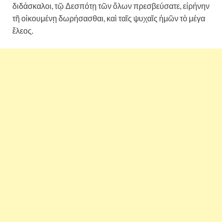
διδάσκαλοι, τῷ Δεσπότῃ τῶν ὅλων πρεσβεύσατε, εἰρήνην
τῆ οἰκουμένῃ δωρήσασθαι, καὶ ταῖς ψυχαῖς ἡμῶν τὸ μέγα
ἔλεος.