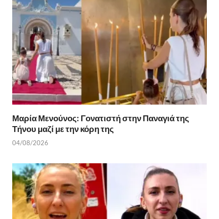
k
ίτ
ε
Μαρία Μενούνος: Γονατιστή στην Παναγιά της
Τήνου μαζί με την κόρη της
04/08/2026