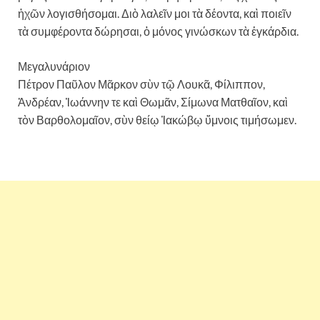
ἠχῶν λογισθήσομαι. Διὸ λαλεῖν μοι τὰ δέοντα, καὶ ποιεῖν
τὰ συμφέροντα δώρησαι, ὁ μόνος γινώσκων τὰ ἐγκάρδια.
Μεγαλυνάριον
Πέτρον Παῦλον Μᾶρκον σὺν τῷ Λουκᾶ, Φίλιππον,
Ἀνδρέαν, Ἰωάννην τε καὶ Θωμᾶν, Σίμωνα Ματθαῖον, καὶ
τὸν Βαρθολομαῖον, σὺν θείῳ Ἰακώβῳ ὕμνοις τιμήσωμεν.