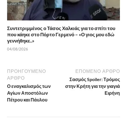
Συντετριμμένος ο Τάσος Χαλκιάς για το σπίτι του
που κάηκε στο Πόρτο Γερμενό – «Ο γιος μου εδώ
γεννήθηκε..»
04/08/2026
ΠΡΟΗΓΟΎΜΕΝΟ
ΕΠΌΜΕΝΟ ΆΡΘΡΟ
ΆΡΘΡΟ
Σασμός Spoiler: Τρόμος
Ο εναγκαλισμός των
στην Κρήτη για την γιαγιά
Αγίων Αποστόλων
Ειρήνη
Πέτρου και Πάυλου