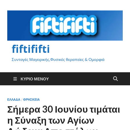
fiftififti
Συνταγές Μαγειρικής,Φυσικές θεραπείες & Ομορφιά
ΚΎΡΙΟ ΜΕΝΟΎ
ΕΛΛΑΔΑ
/
ΘΡΗΣΚΕΙΑ
Σήμερα 30 Ιουνίου τιμάται
η Σύναξη των Αγίων