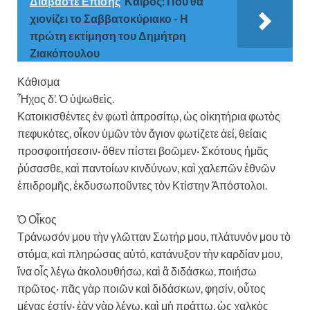
Διαβάστε Επίσης
Καιρός: Πού θα
χιονίζει το Σαββατοκύριακο - Η
πρώτη εκτίμηση του Δημήτρη
Ζιακόπουλου
Κάθισμα
Ἦχος δ’. Ὁ ὑψωθεὶς.
Κατοικισθέντες ἐν φωτὶ ἀπροσίτῳ, ὡς οἰκητήρια φωτὸς
πεφυκότες, οἶκον ὑμῶν τὸν ἅγιον φωτίζετε ἀεί, θείαις
προσφοιτήσεσιν· ὅθεν πίστει βοῶμεν· Σκότους ἡμᾶς
ῥύσασθε, καὶ παντοίων κινδύνων, καὶ χαλεπῶν ἐθνῶν
ἐπιδρομῆς, ἐκδυσωποῦντες τὸν Κτίστην Ἀπόστολοι.
Ὁ Οἶκος
Τράνωσόν μου τὴν γλῶτταν Σωτήρ μου, πλάτυνόν μου τὸ
στόμα, καὶ πληρώσας αὐτό, κατάνυξον τὴν καρδίαν μου,
ἵνα οἷς λέγω ἀκολουθήσω, καὶ ἃ διδάσκω, ποιήσω
πρῶτος· πᾶς γὰρ ποιῶν καὶ διδάσκων, φησίν, οὗτος
μέγας ἐστίν· ἐὰν γὰρ λέγω, καὶ μὴ πράττω, ὡς χαλκὸς