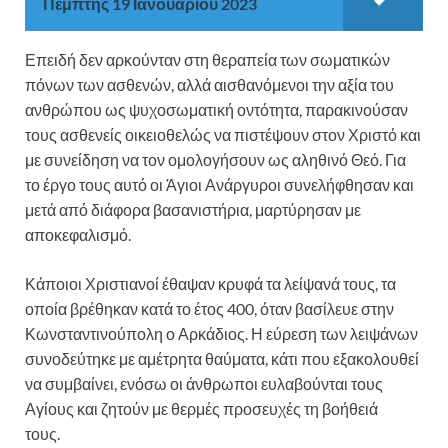
Πέμπτης 19 Ιανουαρίου 2023
Επειδή δεν αρκούνταν στη θεραπεία των σωματικών
πόνων των ασθενών, αλλά αισθανόμενοι την αξία του
ανθρώπου ως ψυχοσωματική οντότητα, παρακινούσαν
τους ασθενείς οικειοθελώς να πιστέψουν στον Χριστό και
με συνείδηση να τον ομολογήσουν ως αληθινό Θεό. Για
το έργο τους αυτό οι Άγιοι Ανάργυροι συνελήφθησαν και
μετά από διάφορα βασανιστήρια, μαρτύρησαν με
αποκεφαλισμό.
Κάποιοι Χριστιανοί έθαψαν κρυφά τα λείψανά τους, τα
οποία βρέθηκαν κατά το έτος 400, όταν βασίλευε στην
Κωνσταντινούπολη ο Αρκάδιος. Η εύρεση των λειψάνων
συνοδεύτηκε με αμέτρητα θαύματα, κάτι που εξακολουθεί
να συμβαίνει, ενόσω οι άνθρωποι ευλαβούνται τους
Αγίους και ζητούν με θερμές προσευχές τη βοήθειά
τους.
Σήμερα 28 Ιουνίου τιμάται η Εύρεση των Λειψάνων