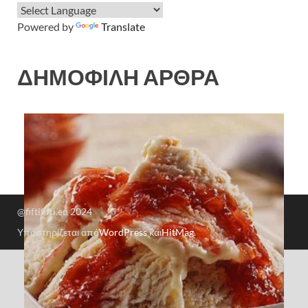
Powered by
Translate
ΔΗΜΟΦΙΛΗ ΑΡΘΡΑ
@fiftififti.eu 2024
Υποστηρίζεται από
WordPress
και
HitMag
.