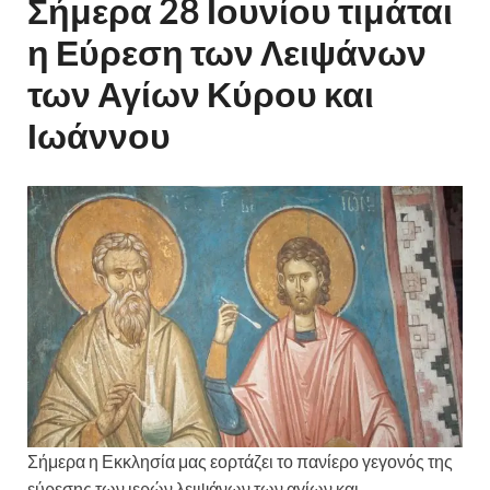
Σήμερα 28 Ιουνίου τιμάται
η Εύρεση των Λειψάνων
των Αγίων Κύρου και
Ιωάννου
Σήμερα η Εκκλησία μας εορτάζει το πανίερο γεγονός της
εύρεσης των ιερών λειψάνων των αγίων και