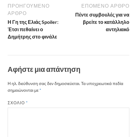
ΠΡΟΗΓΟΎΜΕΝΟ
ΕΠΌΜΕΝΟ ΆΡΘΡΟ
ΆΡΘΡΟ
Πέντε συμβουλές για να
Η Γη της Ελιάς Spoiler:
βρείτε το κατάλληλο
Έτσι πεθαίνει ο
αντηλιακό
Δημήτρης στο φινάλε
Αφήστε μια απάντηση
Η ηλ. διεύθυνση σας δεν δημοσιεύεται.
Τα υποχρεωτικά πεδία
σημειώνονται με
*
ΣΧΌΛΙΟ
*