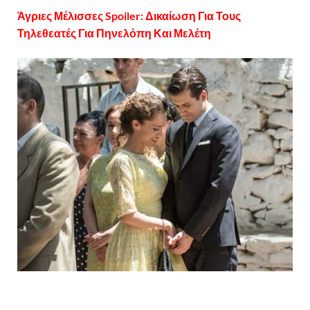
Άγριες Μέλισσες Spoiler: Δικαίωση Για Τους
Τηλεθεατές Για Πηνελόπη Και Μελέτη