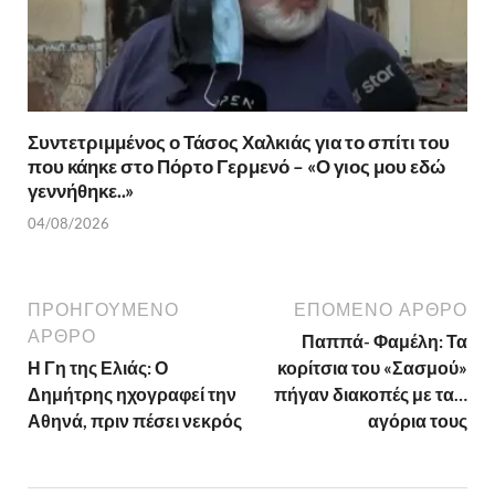
Συντετριμμένος ο Τάσος Χαλκιάς για το σπίτι του
που κάηκε στο Πόρτο Γερμενό – «Ο γιος μου εδώ
γεννήθηκε..»
04/08/2026
ΠΡΟΗΓΟΎΜΕΝΟ
ΕΠΌΜΕΝΟ ΆΡΘΡΟ
ΆΡΘΡΟ
Παππά- Φαμέλη: Τα
Η Γη της Ελιάς: Ο
κορίτσια του «Σασμού»
Δημήτρης ηχογραφεί την
πήγαν διακοπές με τα…
Αθηνά, πριν πέσει νεκρός
αγόρια τους