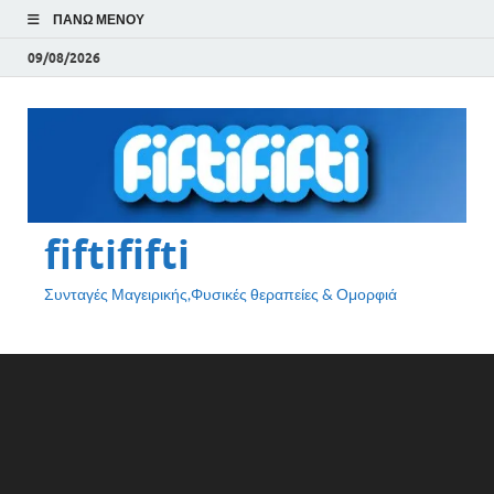
ΠΆΝΩ ΜΕΝΟΎ
09/08/2026
fiftififti
Συνταγές Μαγειρικής,Φυσικές θεραπείες & Ομορφιά