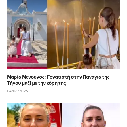
o
τε
k
ίτ
ε
Μαρία Μενούνος: Γονατιστή στην Παναγιά της
Τήνου μαζί με την κόρη της
04/08/2026