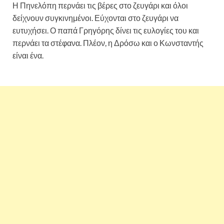
Η Πηνελόπη περνάει τις βέρες στο ζευγάρι και όλοι
δείχνουν συγκινημένοι. Εύχονται στο ζευγάρι να
ευτυχήσει. Ο παπά Γρηγόρης δίνει τις ευλογίες του και
περνάει τα στέφανα. Πλέον, η Δρόσω και ο Κωνσταντής
είναι ένα.
Άγριες Μέλισσες: Φωτογραφίες από τον γάμο
Δρόσως – Κωνσταντή