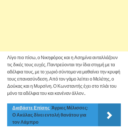
Λίγο πιο πίσω, ο Νικηφόρος και η Ασημίνα ανταλλάζουν
τις δικές τους ευχές. Παντρεύονται την ίδια στιγμή με τα
αδέλφια τους, με το χωριό σύντομα να μαθαίνει την κρυφή
τους επανασύνδεση. Από τον γάμο λείπει ο Μελέτης, ο
Δούκας και η Μυρσίνη. Ο Κωνσταντής έχει στο πλάι του
μόνο τα αδέλφια του και κανέναν άλλον..
Διαβάστε Επίσης
Άγριες Μέλισσες:
Ο Ακύλας δίνει εντολή θανάτου για
τον Λάμπρο