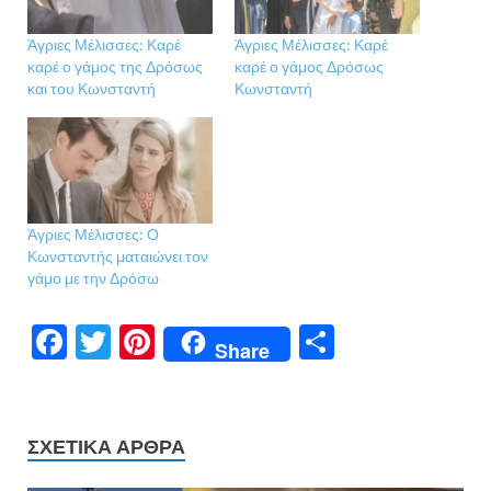
Άγριες Μέλισσες: Καρέ
Άγριες Μέλισσες: Καρέ
καρέ ο γάμος της Δρόσως
καρέ ο γάμος Δρόσως
και του Κωνσταντή
Κωνσταντή
Άγριες Μέλισσες: Ο
Κωνσταντής ματαιώνει τον
γάμο με την Δρόσω
F
T
Pi
Μ
Share
ac
w
nt
οι
e
itt
er
ρ
b
er
es
α
ΣΧΕΤΙΚΆ ΆΡΘΡΑ
o
t
σ