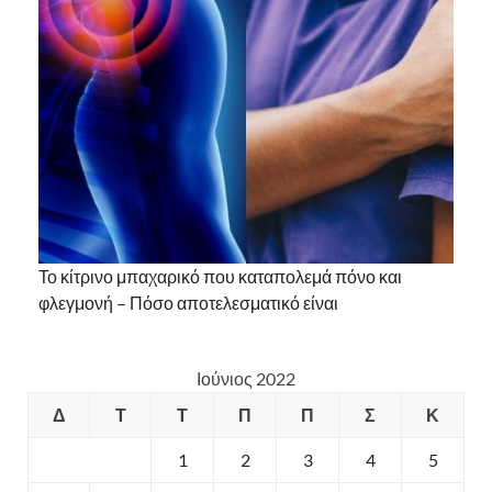
Το κίτρινο μπαχαρικό που καταπολεμά πόνο και
φλεγμονή – Πόσο αποτελεσματικό είναι
Ιούνιος 2022
Δ
Τ
Τ
Π
Π
Σ
Κ
1
2
3
4
5