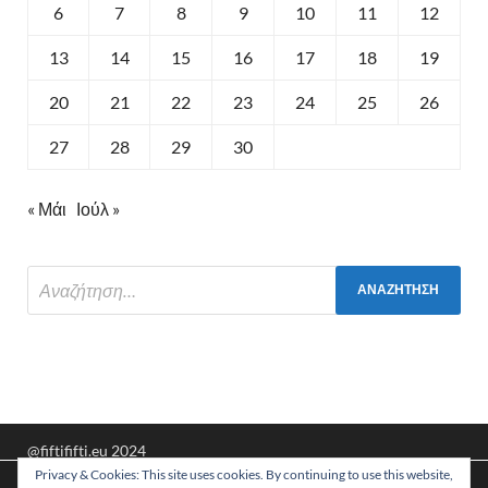
6
7
8
9
10
11
12
13
14
15
16
17
18
19
20
21
22
23
24
25
26
27
28
29
30
« Μάι
Ιούλ »
@fiftififti.eu 2024
Privacy & Cookies: This site uses cookies. By continuing to use this website,
Υποστηρίζεται από
WordPress
και
HitMag
.
Χρησιμοποιούμε cookies για να σας προσφέρουμε τη