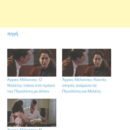
πηγή
Άγριες Μέλισσες: Ο
Άγριες Μέλισσες: Καυτές
Μελέτης πιάνει στα πράσα
σκηνές ανάμεσα σε
την Πηνελόπη με άλλον
Πηνελόπη και Μελέτη
Άγριες Μέλισσες: Η