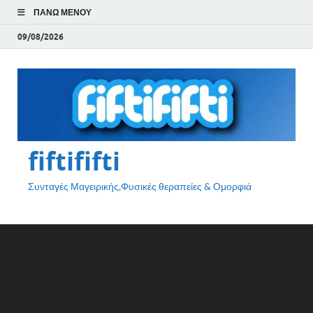
ΠΆΝΩ ΜΕΝΟΎ
09/08/2026
fiftififti
Συνταγές Μαγειρικής,Φυσικές θεραπείες & Ομορφιά