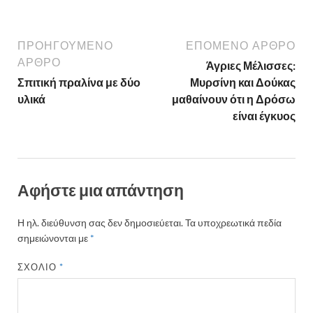
ΠΡΟΗΓΟΎΜΕΝΟ
ΕΠΌΜΕΝΟ ΆΡΘΡΟ
ΆΡΘΡΟ
Άγριες Μέλισσες:
Σπιτική πραλίνα με δύο
Μυρσίνη και Δούκας
υλικά
μαθαίνουν ότι η Δρόσω
είναι έγκυος
Αφήστε μια απάντηση
Η ηλ. διεύθυνση σας δεν δημοσιεύεται.
Τα υποχρεωτικά πεδία
σημειώνονται με
*
ΣΧΌΛΙΟ
*