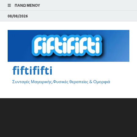
ΠΆΝΩ ΜΕΝΟΎ
08/08/2026
fiftififti
Συνταγές Μαγειρικής,Φυσικές θεραπείες & Ομορφιά