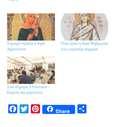
Σήμερα τιμάται η Αγία
Ποια ήταν η Αγία Φεβρωνία
Αγριππίνα
που εορτάζει σήμερα
Σαν σήμερα 23 Ιουνίου –
Εορτές και γεγονότα
F
T
Pi
Μ
Share
ac
w
nt
οι
e
itt
er
ρ