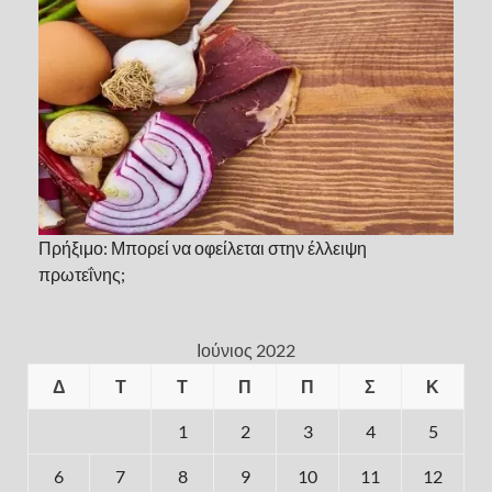
Πρήξιμο: Μπορεί να οφείλεται στην έλλειψη
πρωτεΐνης;
Ιούνιος 2022
Δ
Τ
Τ
Π
Π
Σ
Κ
1
2
3
4
5
6
7
8
9
10
11
12