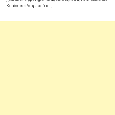
Κυρίου και Λυτρωτού της.
Σήμερα 23 Ιουνίου τιμάται η
Αγία Αγριππίνα