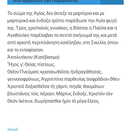
των αρμάτων την Παρασκευή
Το σώμα της Αγίας δεν άντεξε τα μαρτύρια και με
μαρτυρικό και ένδοξο τρόπο παρέδωσε την Αγία ψυχή
της. Τρεις χριστιανές γυναίκες, η Βάσσα, η Παύλα και η
Αγαθονίκη παρέλαβαν το σεπτό σκήνωμά της και μετά
από αρκετή περιπλάνηση κατέληξαν, στη Σικελία, όπου
και το ενταφίασαν.
Ἀπολυτίκιον (Κατέβασμα)
Ἦχος γ’. Θείας πίστεως.
Θεῖον Πνεύματι, κραταιωθεῖσα, ἠνδραγάθησας,
γενναιοφρόνως, Ἀγριππίνα παρθενίας ὀσφράδιον ὅθεν
Χριστοῦ δοξασθεῖσα τὴ χάριτι, πηγᾶς θαυμάτων
βλυστάνεις τοὶς πέρασι. Μάρτυς ἔνδοξε, Χριστὸν τὸν
Θεὸν ἱκέτευε, δωρήσασθαι ἠμὶν τὸ μέγα ἔλεος.
πηγή