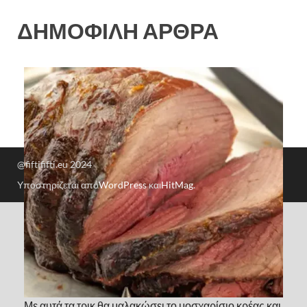
ΔΗΜΟΦΙΛΗ ΑΡΘΡΑ
@fiftififti.eu 2024
Υποστηρίζεται από
WordPress
και
HitMag
.
Με αυτά τα τρικ θα μαλακώσει το μοσχαρίσιο κρέας και