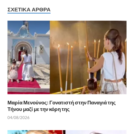
b
er
es
α
ΣΧΕΤΙΚΆ ΆΡΘΡΑ
o
t
σ
o
τε
k
ίτ
ε
Μαρία Μενούνος: Γονατιστή στην Παναγιά της
Τήνου μαζί με την κόρη της
04/08/2026