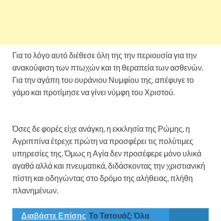
Για το λόγο αυτό διέθεσε όλη της την περιουσία για την
ανακούφιση των πτωχών και τη θεραπεία των ασθενών.
Για την αγάπη του ουράνιου Νυμφίου της, απέφυγε το
γάμο και προτίμησε να γίνει νύμφη του Χριστού.
Σήμερα
23 Ιουνίου τιμάται η Αγία Αγριππίνα
Όσες δε φορές είχε ανάγκη, η εκκλησία της Ρώμης, η
Αγριππίνα έτρεχε πρώτη να προσφέρει τις πολύτιμες
υπηρεσίες της. Όμως η Αγία δεν προσέφερε μόνο υλικά
αγαθά αλλά και πνευματικά, διδάσκοντας την χριστιανική
πίστη και οδηγώντας στο δρόμο της αλήθειας, πλήθη
πλανημένων.
Διαβάστε Επίσης
Το Τατουάζ: Όλα