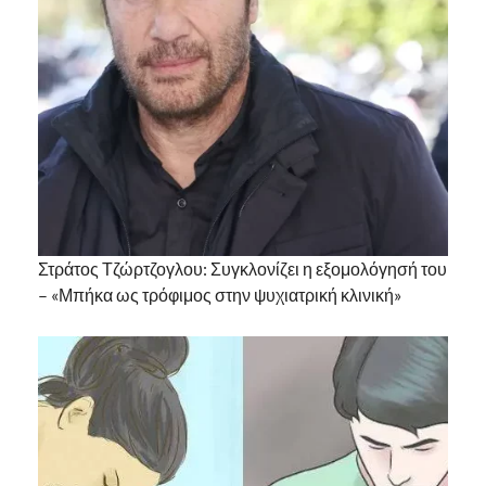
Στράτος Τζώρτζογλου: Συγκλονίζει η εξομολόγησή του
– «Μπήκα ως τρόφιμος στην ψυχιατρική κλινική»