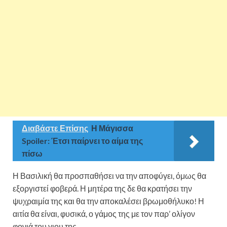
Διαβάστε Επίσης
Η Μάγισσα
Spoiler: Έτσι παίρνει το αίμα της
πίσω
Η Βασιλική θα προσπαθήσει να την αποφύγει, όμως θα
εξοργιστεί φοβερά. Η μητέρα της δε θα κρατήσει την
ψυχραιμία της και θα την αποκαλέσει βρωμοθήλυκο! Η
αιτία θα είναι, φυσικά, ο γάμος της με τον παρ’ ολίγον
φονιά του γιου της.