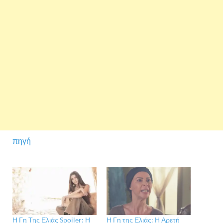
πηγή
Η Γη Της Ελιάς Spoiler: Η
Η Γη της Ελιάς: Η Αρετή