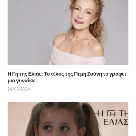
k
ίτ
ε
Η Γη της Ελιάς: Το τέλος της Πέμη Ζούνη το γράφει
μια γυναίκα
24/03/2026