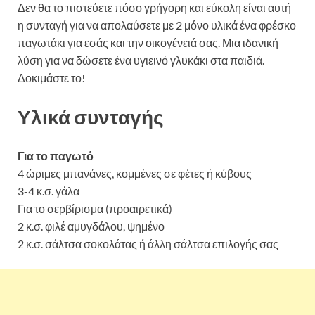
Δεν θα το πιστεύετε πόσο γρήγορη και εύκολη είναι αυτή
η συνταγή για να απολαύσετε με 2 μόνο υλικά ένα φρέσκο
παγωτάκι για εσάς και την οικογένειά σας. Μια ιδανική
λύση για να δώσετε ένα υγιεινό γλυκάκι στα παιδιά.
Δοκιμάστε το!
Παγωτό μπανάνας πανεύκολο με 2 υλικά
Υλικά συνταγής
Για το παγωτό
4 ώριμες μπανάνες, κομμένες σε φέτες ή κύβους
3-4 κ.σ. γάλα
Για το σερβίρισμα (προαιρετικά)
2 κ.σ. φιλέ αμυγδάλου, ψημένο
2 κ.σ. σάλτσα σοκολάτας ή άλλη σάλτσα επιλογής σας