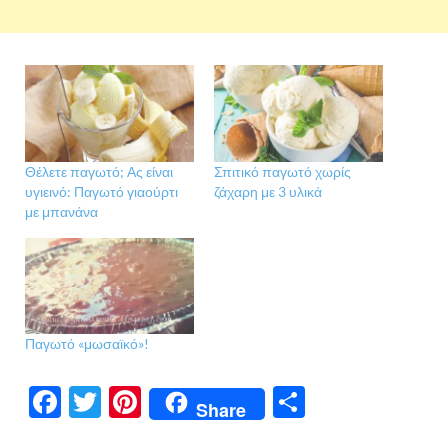
Θέλετε παγωτό; Ας είναι
Σπιτικό παγωτό χωρίς
υγιεινό: Παγωτό γιαούρτι
ζάχαρη με 3 υλικά
με μπανάνα
Παγωτό «μωσαϊκό»!
F
T
Pi
Μ
Share
ac
w
nt
οι