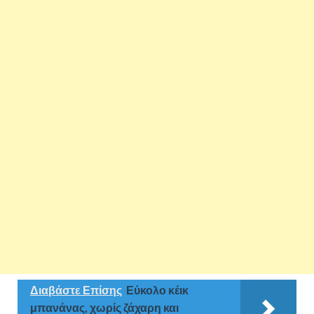
Διαβάστε Επίσης
Εύκολο κέικ
μπανάνας, χωρίς ζάχαρη και