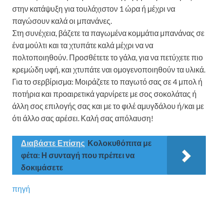
στην κατάψυξη για τουλάχιστον 1 ώρα ή μέχρι να
παγώσουν καλά οι μπανάνες.
Στη συνέχεια, βάζετε τα παγωμένα κομμάτια μπανάνας σε
ένα μούλτι και τα χτυπάτε καλά μέχρι να να
πολτοποιηθούν. Προσθέτετε το γάλα, για να πετύχετε πιο
κρεμώδη υφή, και χτυπάτε ναι ομογενοποιηθούν τα υλικά.
Για το σερβίρισμα: Μοιράζετε το παγωτό σας σε 4 μπολ ή
ποτήρια και προαιρετικά γαρνίρετε με σος σοκολάτας ή
άλλη σος επιλογής σας και με το φιλέ αμυγδάλου ή/και με
ότι άλλο σας αρέσει. Καλή σας απόλαυση!
Διαβάστε Επίσης
Κολοκυθόπιτα με
φέτα: Η συνταγή που πρέπει να
δοκιμάσετε
πηγή