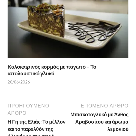
Καλοκαιρινός κορμός με παγωτό – Το
απολαυστικό γλυκό
20/06/2026
ΠΡΟΗΓΟΎΜΕΝΟ
ΕΠΌΜΕΝΟ ΆΡΘΡΟ
ΆΡΘΡΟ
Μπισκοτογλυκό με Άνθος
Η Γη της Ελιάς: Το μέλλον
Αραβοσίτου και άρωμα
και το παρελθόν της
λεμονιού