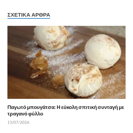
e
itt
er
ρ
b
er
es
α
ΣΧΕΤΙΚΆ ΆΡΘΡΑ
o
t
σ
o
τε
k
ίτ
ε
Παγωτό μπουγάτσα: Η εύκολη σπιτική συνταγή με
τραγανό φύλλο
13/07/2026