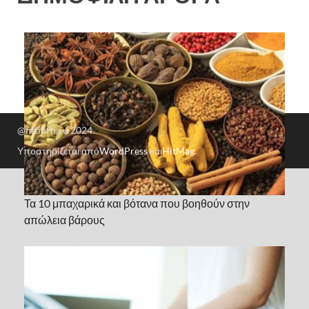
@fiftififti.eu 2024
Υποστηρίζεται από
WordPress
και
HitMag
.
Τα 10 μπαχαρικά και βότανα που βοηθούν στην
απώλεια βάρους