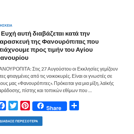
ΗΣΚΕΙΑ
ε
 Ευχή αυτή διαβάζεται κατά την
αρασκευή της Φανουρόπιτας που
τιάχνουμε προς τιμήν του Αγίου
ανουρίου
ΝΟΥΡΟΠΙΤΑ: Στις 27 Αυγούστου οι Εκκλησίες γεμίζουν
τες φτιαγμένες από τις νοικοκυρές. Είναι οι γνωστές σε
ους μας «Φανουρόπιτες». Πρόκειται για μια μίξη, λαϊκής
ράδοσης, πίστης και τοπικών εθίμων που …
F
T
Pi
Μ
Share
ac
w
nt
οι
e
itt
er
ρ
ΔΙΆΒΑΣΕ ΠΕΡΙΣΣΌΤΕΡΑ