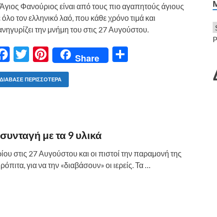
ε
Άγιος Φανούριος είναι από τους πιο αγαπητούς άγιους
 όλο τον ελληνικό λαό, που κάθε χρόνο τιμά και
νηγυρίζει την μνήμη του στις 27 Αυγούστου.
P
F
T
Pi
Μ
Share
ac
w
nt
οι
e
itt
er
ρ
ΔΙΆΒΑΣΕ ΠΕΡΙΣΣΌΤΕΡΑ
b
er
es
α
o
t
σ
o
τε
υνταγή με τα 9 υλικά
k
ίτ
ίου στις 27 Αυγούστου και οι πιστοί την παραμονή της
ε
πιτα, για να την «διαβάσουν» οι ιερείς. Τα …
Μ