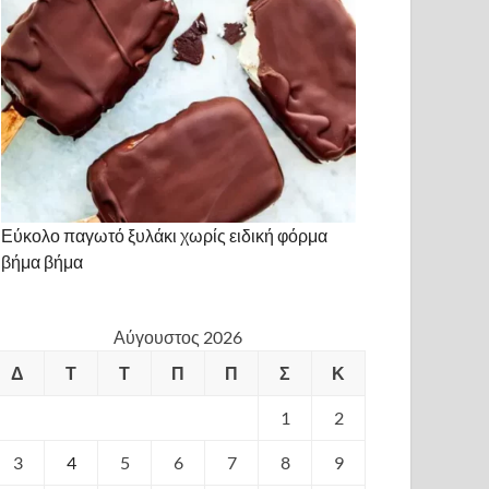
Εύκολο παγωτό ξυλάκι χωρίς ειδική φόρμα
βήμα βήμα
Αύγουστος 2026
Δ
Τ
Τ
Π
Π
Σ
Κ
1
2
3
4
5
6
7
8
9