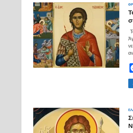
ΘΡ
Τ
σ
Το
Άγ
νε
αν
ΕΛ
Σ
Ν