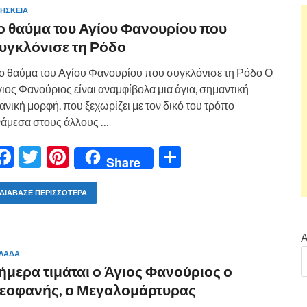
ΗΣΚΕΙΑ
ο θαύμα του Αγίου Φανουρίου που
υγκλόνισε τη Ρόδο
 θαύμα του Αγίου Φανουρίου που συγκλόνισε τη Ρόδο Ο
ιος Φανούριος είναι αναμφίβολα μια άγια, σημαντική
ανική μορφή, που ξεχωρίζει με τον δικό του τρόπο
άμεσα στους άλλους …
F
T
Pi
Μ
Share
ac
w
nt
οι
e
itt
er
ρ
ΔΙΆΒΑΣΕ ΠΕΡΙΣΣΌΤΕΡΑ
b
er
es
α
o
t
σ
Α
ΛΑΔΑ
o
τε
ήμερα τιμάται ο Άγιος Φανούριος ο
k
ίτ
εοφανής, ο Μεγαλομάρτυρας