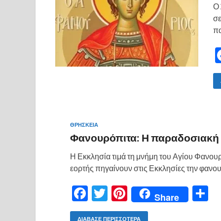
Ο 
σε
πα
ΘΡΗΣΚΕΙΑ
Φανουρόπιτα: Η παραδοσιακή σ
Η Εκκλησία τιμά τη μνήμη του Αγίου Φανουρ
εορτής πηγαίνουν στις Εκκλησίες την φανουρό
F
T
Pi
Share
ac
w
nt
οι
ΔΙΆΒΑΣΕ ΠΕΡΙΣΣΌΤΕΡΑ