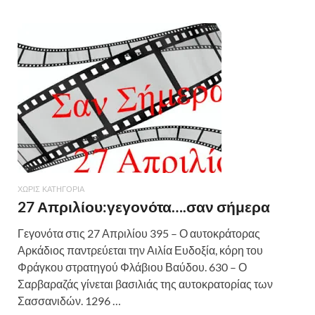
ΧΩΡΊΣ ΚΑΤΗΓΟΡΊΑ
27 Απριλίου:γεγονότα….σαν σήμερα
Γεγονότα στις 27 Απριλίου 395 – Ο αυτοκράτορας
Αρκάδιος παντρεύεται την Αιλία Ευδοξία, κόρη του
Φράγκου στρατηγού Φλάβιου Βαύδου. 630 – Ο
Σαρβαραζάς γίνεται βασιλιάς της αυτοκρατορίας των
Σασσανιδών. 1296 …