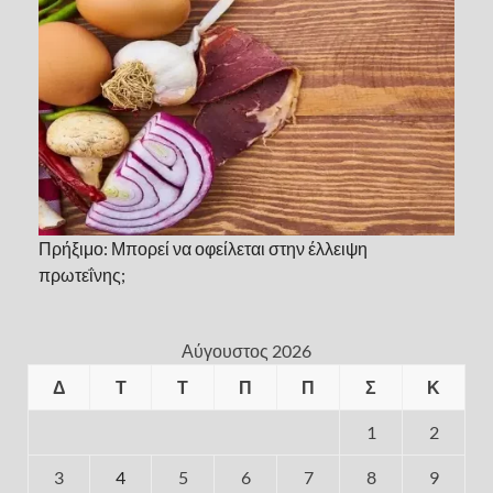
Πρήξιμο: Μπορεί να οφείλεται στην έλλειψη
πρωτεΐνης;
Αύγουστος 2026
Δ
Τ
Τ
Π
Π
Σ
Κ
1
2
3
4
5
6
7
8
9