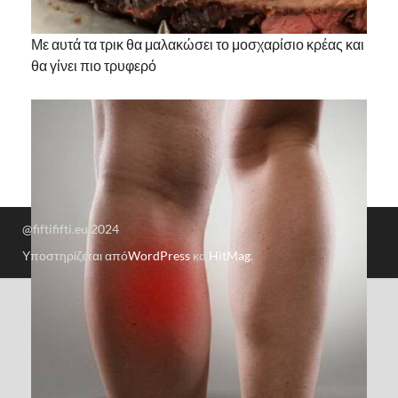
Με αυτά τα τρικ θα μαλακώσει το μοσχαρίσιο κρέας και
θα γίνει πιο τρυφερό
@fiftififti.eu 2024
Υποστηρίζεται από
WordPress
και
HitMag
.