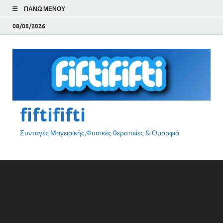
ΠΆΝΩ ΜΕΝΟΎ
08/08/2026
fiftififti
Συνταγές Μαγειρικής,Φυσικές θεραπείες & Ομορφιά