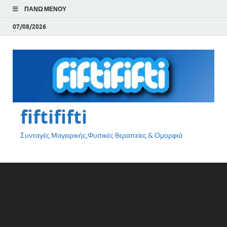
ΠΆΝΩ ΜΕΝΟΎ
07/08/2026
fiftififti
Συνταγές Μαγειρικής,Φυσικές θεραπείες & Ομορφιά