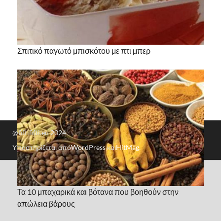
Σπιτικό παγωτό μπισκότου με πτι μπερ
@fiftififti.eu 2024
Υποστηρίζεται από
WordPress
και
HitMag
.
Τα 10 μπαχαρικά και βότανα που βοηθούν στην
απώλεια βάρους