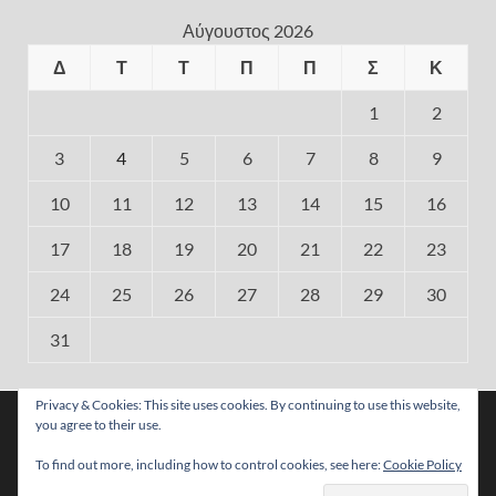
Αύγουστος 2026
Δ
Τ
Τ
Π
Π
Σ
Κ
1
2
3
4
5
6
7
8
9
10
11
12
13
14
15
16
17
18
19
20
21
22
23
24
25
26
27
28
29
30
31
« Ιούλ
Privacy & Cookies: This site uses cookies. By continuing to use this website,
Χρησιμοποιούμε cookies για να σας προσφέρουμε τη
you agree to their use.
βέλτιστη εμπειρία πλοήγησης στον ιστότοπό μας.
Μπορείτε να μάθετε ποια cookies χρησιμοποιούμε ή να τα
To find out more, including how to control cookies, see here:
Cookie Policy
απενεργοποιήσετε στις
ρυθμίσεις
.