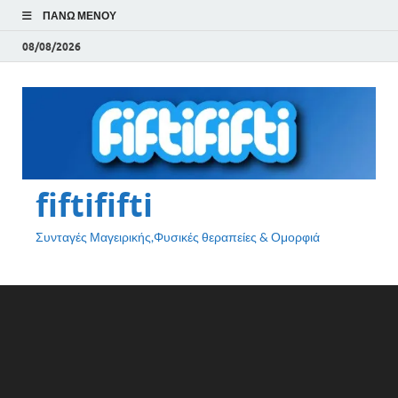
ΠΆΝΩ ΜΕΝΟΎ
08/08/2026
fiftififti
Συνταγές Μαγειρικής,Φυσικές θεραπείες & Ομορφιά