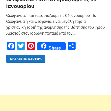
Ιανουαρίου
Θεοφάνεια: Γιατί τα εορτάζουμε τις 06 Ιανουαρίου Τα
Θεοφάνεια ή και Θεοφάνια, είναι μεγάλη ετήσια
χριστιανική εορτή της ανάμνησης της Βάπτισης του Ιησού
Χριστού στον Ιορδάνη ποταμό από τον …
F
T
Pi
Μ
Share
ac
w
nt
οι
e
itt
er
ρ
ΔΙΆΒΑΣΕ ΠΕΡΙΣΣΌΤΕΡΑ
b
er
es
α
o
t
σ
o
τε
k
ίτ
ε