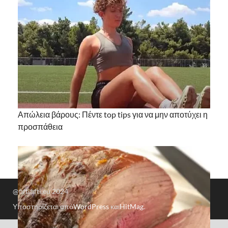
Απώλεια βάρους: Πέντε top tips για να μην αποτύχει η
προσπάθεια
@fiftififti.eu 2024
Υποστηρίζεται από
WordPress
και
HitMag
.