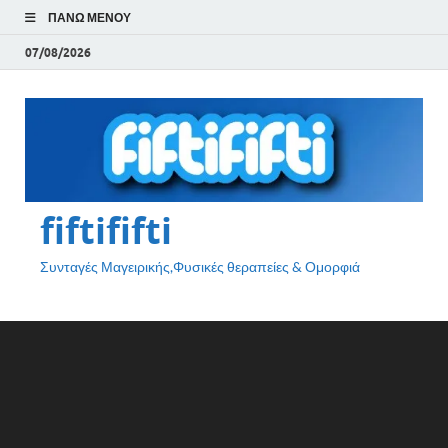
ΠΆΝΩ ΜΕΝΟΎ
07/08/2026
fiftififti
Συνταγές Μαγειρικής,Φυσικές θεραπείες & Ομορφιά