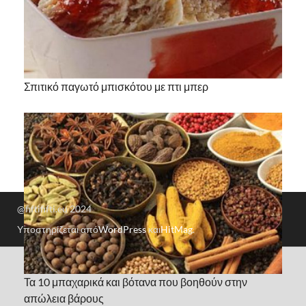
Σπιτικό παγωτό μπισκότου με πτι μπερ
@fiftififti.eu 2024
Υποστηρίζεται από
WordPress
και
HitMag
.
Τα 10 μπαχαρικά και βότανα που βοηθούν στην
απώλεια βάρους