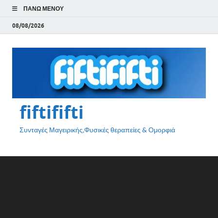
ΠΆΝΩ ΜΕΝΟΎ
08/08/2026
fiftififti
Συνταγές Μαγειρικής,Φυσικές θεραπείες & Ομορφιά