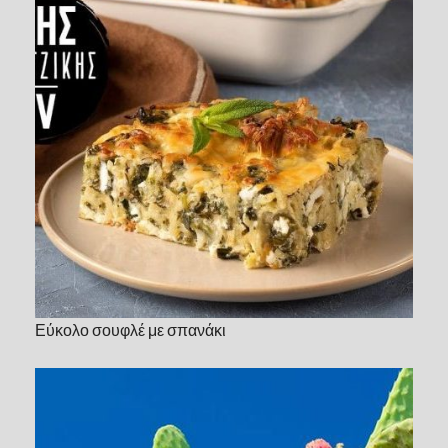
Εύκολο σουφλέ με σπανάκι