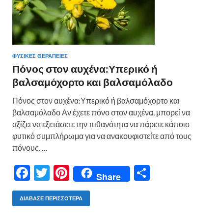
ΦΥΣΙΚΕΣ ΘΕΡΑΠΕΙΕΣ
Πόνος στον αυχένα:Υπερικό ή
βαλσαμόχορτο και βαλσαμόλαδο
Πόνος στον αυχένα:Υπερικό ή βαλσαμόχορτο και
βαλσαμόλαδο Αν έχετε πόνο στον αυχένα, μπορεί να
αξίζει να εξετάσετε την πιθανότητα να πάρετε κάποιο
φυτικό συμπλήρωμα για να ανακουφιστείτε από τους
πόνους. …
F
T
Pi
Μ
Share
ac
w
nt
οι
e
itt
er
ρ
ΔΙΆΒΑΣΕ ΠΕΡΙΣΣΌΤΕΡΑ
b
er
es
α