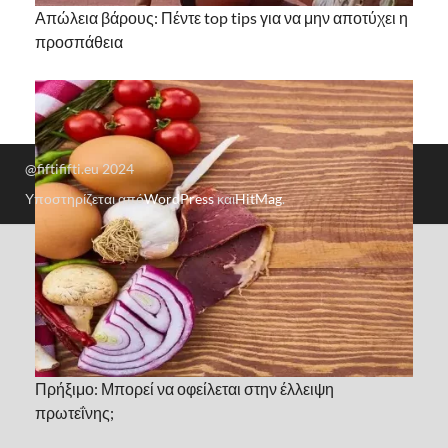
Απώλεια βάρους: Πέντε top tips για να μην αποτύχει η
προσπάθεια
@fiftififti.eu 2024
Υποστηρίζεται από
WordPress
και
HitMag
.
Πρήξιμο: Μπορεί να οφείλεται στην έλλειψη
πρωτεΐνης;