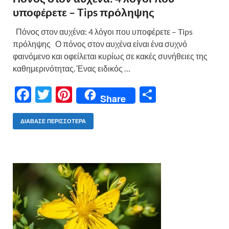
υποφέρετε – Tips πρόληψης
Πόνος στον αυχένα: 4 λόγοι που υποφέρετε – Tips
πρόληψης Ο πόνος στον αυχένα είναι ένα συχνό
φαινόμενο και οφείλεται κυρίως σε κακές συνήθειες της
καθημερινότητας. Ένας ειδικός …
F
T
Pi
Μ
Share
ac
w
nt
οι
e
itt
er
ρ
ΔΙΆΒΑΣΕ ΠΕΡΙΣΣΌΤΕΡΑ
b
er
es
α
o
t
σ
o
τε
k
ίτ
ε