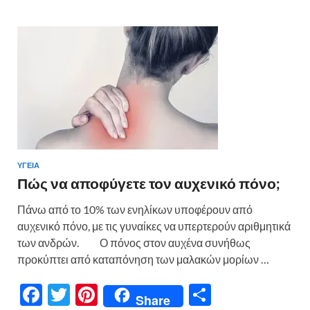
o
t
σ
o
τε
k
ίτ
ε
ΥΓΕΙΑ
Πώς να αποφύγετε τον αυχενικό πόνο;
Πάνω από το 10% των ενηλίκων υποφέρουν από
αυχενικό πόνο, με τις γυναίκες να υπερτερούν αριθμητικά
των ανδρών. Ο πόνος στον αυχένα συνήθως
προκύπτει από καταπόνηση των μαλακών μορίων …
F
T
Pi
Μ
Share