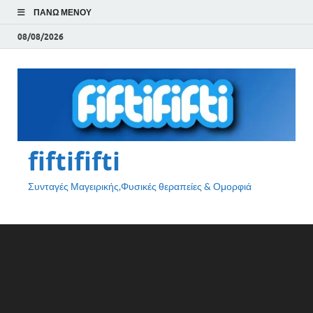
ΠΆΝΩ ΜΕΝΟΎ
08/08/2026
fiftififti
Συνταγές Μαγειρικής,Φυσικές θεραπείες & Ομορφιά