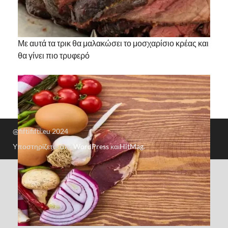
Με αυτά τα τρικ θα μαλακώσει το μοσχαρίσιο κρέας και
θα γίνει πιο τρυφερό
@fiftififti.eu 2024
Υποστηρίζεται από
WordPress
και
HitMag
.