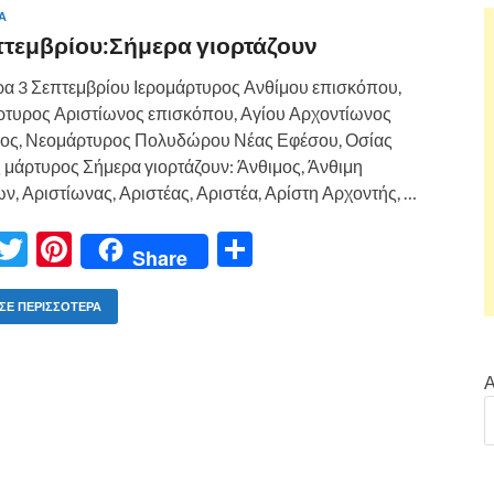
Α
πτεμβρίου:Σήμερα γιορτάζουν
α 3 Σεπτεμβρίου Ιερομάρτυρος Ανθίμου επισκόπου,
ρτυρος Αριστίωνος επισκόπου, Αγίου Αρχοντίωνος
ος, Νεομάρτυρος Πολυδώρου Νέας Εφέσου, Οσίας
 μάρτυρος Σήμερα γιορτάζουν: Άνθιμος, Άνθιμη
ν, Αριστίωνας, Αριστέας, Αριστέα, Αρίστη Αρχοντής, …
F
T
Pi
Μ
Share
ac
w
nt
οι
e
itt
er
ρ
ΣΕ ΠΕΡΙΣΣΌΤΕΡΑ
b
er
es
α
o
t
σ
Α
o
τε
k
ίτ