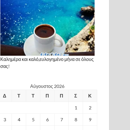
Καλημέρα και καλό,ευλογημένο μήνα σε όλους
σας!
Αύγουστος 2026
Δ
Τ
Τ
Π
Π
Σ
Κ
1
2
3
4
5
6
7
8
9