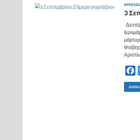
ΘΡΗΣΚΕΙ
3 Σε
Δευτέρ
Ιερομά
μάρτυρ
Φοίβης
Αριστίω
ΔΙΆΒΑ