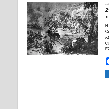
ΧΩ
2
π
Η 
Οκ
Α
Θε
Ε