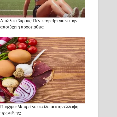
Απώλεια βάρους: Πέντε top tips για να μην
αποτύχει η προσπάθεια
Πρήξιμο: Μπορεί να οφείλεται στην έλλειψη
πρωτεΐνης;