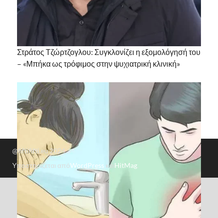
Στράτος Τζώρτζογλου: Συγκλονίζει η εξομολόγησή του
– «Μπήκα ως τρόφιμος στην ψυχιατρική κλινική»
@fiftififti.eu 2024
Υποστηρίζεται από
WordPress
και
HitMag
.