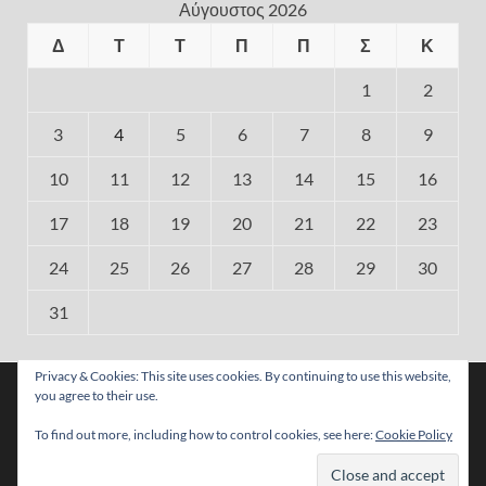
Αύγουστος 2026
Δ
Τ
Τ
Π
Π
Σ
Κ
1
2
3
4
5
6
7
8
9
10
11
12
13
14
15
16
17
18
19
20
21
22
23
24
25
26
27
28
29
30
31
« Ιούλ
Privacy & Cookies: This site uses cookies. By continuing to use this website,
Χρησιμοποιούμε cookies για να σας προσφέρουμε τη
you agree to their use.
βέλτιστη εμπειρία πλοήγησης στον ιστότοπό μας.
Μπορείτε να μάθετε ποια cookies χρησιμοποιούμε ή να τα
To find out more, including how to control cookies, see here:
Cookie Policy
απενεργοποιήσετε στις
ρυθμίσεις
.