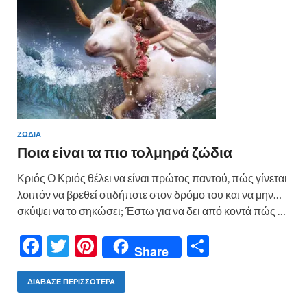
ΖΩΔΙΑ
Ποια είναι τα πιο τολμηρά ζώδια
Κριός Ο Κριός θέλει να είναι πρώτος παντού, πώς γίνεται
λοιπόν να βρεθεί οτιδήποτε στον δρόμο του και να μην…
σκύψει να το σηκώσει; Έστω για να δει από κοντά πώς …
F
T
Pi
Μ
Share
ac
w
nt
οι
e
itt
er
ρ
ΔΙΆΒΑΣΕ ΠΕΡΙΣΣΌΤΕΡΑ