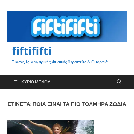
fiftififti
Συνταγές Μαγειρικής,Φυσικές θεραπείες & Ομορφιά
ΚΎΡΙΟ ΜΕΝΟΎ
ΕΤΙΚΈΤΑ:
ΠΟΙΑ ΕΊΝΑΙ ΤΑ ΠΙΟ ΤΟΛΜΗΡΆ ΖΏΔΙΑ