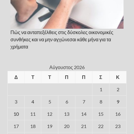
Πώς να ανταπεξέλθεις στις δύσκολες οικονομικές
συνθήκες και να μην αγχώνεσαι κάθε μήνα για τα
χρήματα
Αύγουστος 2026
Δ
Τ
Τ
Π
Π
Σ
Κ
1
2
3
4
5
6
7
8
9
10
11
12
13
14
15
16
17
18
19
20
21
22
23