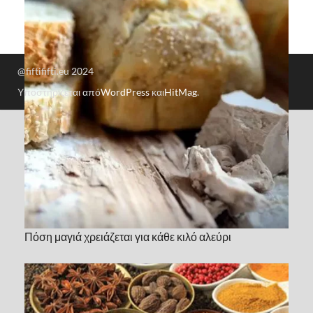
@fiftififti.eu 2024
Υποστηρίζεται από
WordPress
και
HitMag
.
Πόση μαγιά χρειάζεται για κάθε κιλό αλεύρι