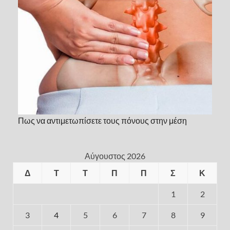
Πως να αντιμετωπίσετε τους πόνους στην μέση
Αύγουστος 2026
Δ
Τ
Τ
Π
Π
Σ
Κ
1
2
3
4
5
6
7
8
9