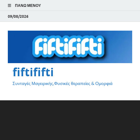
ΠΆΝΩ ΜΕΝΟΎ
09/08/2026
fiftififti
Συνταγές Μαγειρικής,Φυσικές θεραπείες & Ομορφιά