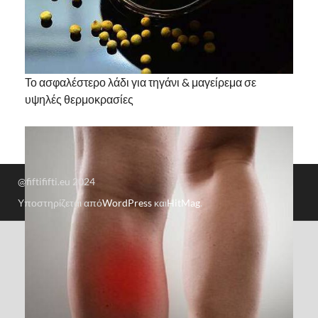
Το ασφαλέστερο λάδι για τηγάνι & μαγείρεμα σε
υψηλές θερμοκρασίες
@fiftififti.eu 2024
Υποστηρίζεται από
WordPress
και
HitMag
.