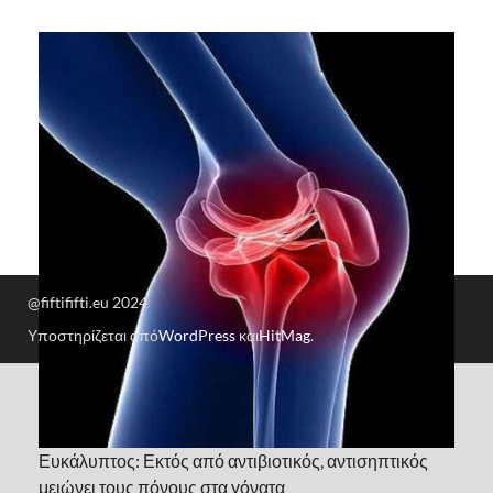
@fiftififti.eu 2024
Υποστηρίζεται από
WordPress
και
HitMag
.
Ευκάλυπτος: Εκτός από αντιβιοτικός, αντισηπτικός
μειώνει τους πόνους στα γόνατα