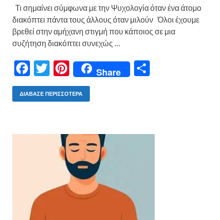
Τι σημαίνει σύμφωνα με την Ψυχολογία όταν ένα άτομο
διακόπτει πάντα τους άλλους όταν μιλούν Όλοι έχουμε
βρεθεί στην αμήχανη στιγμή που κάποιος σε μια
συζήτηση διακόπτει συνεχώς …
F
T
Pi
Μ
Share
ac
w
nt
οι
e
itt
er
ρ
ΔΙΆΒΑΣΕ ΠΕΡΙΣΣΌΤΕΡΑ
b
er
es
α
o
t
σ
o
τε
k
ίτ
ε