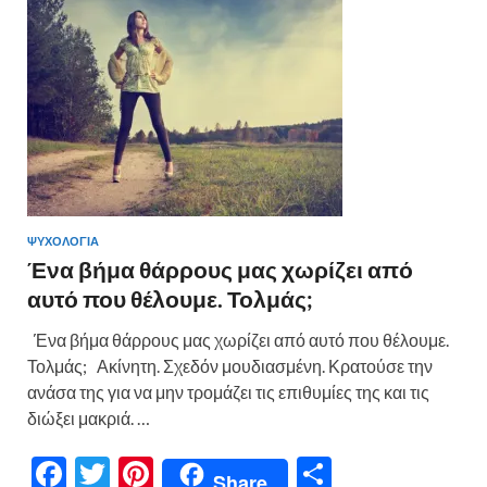
o
τε
k
ίτ
ε
ΨΥΧΟΛΟΓΙΑ
Ένα βήμα θάρρους μας χωρίζει από
αυτό που θέλουμε. Τολμάς;
Ένα βήμα θάρρους μας χωρίζει από αυτό που θέλουμε.
Τολμάς; Ακίνητη. Σχεδόν μουδιασμένη. Κρατούσε την
ανάσα της για να μην τρομάζει τις επιθυμίες της και τις
διώξει μακριά. …
F
T
Pi
Μ
Share