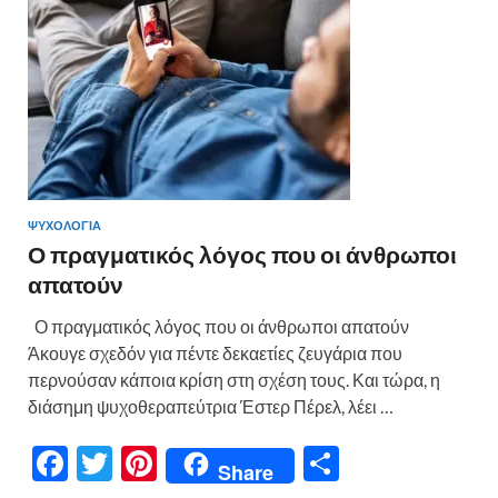
k
ίτ
ε
ΨΥΧΟΛΟΓΙΑ
Ο πραγματικός λόγος που οι άνθρωποι
απατούν
Ο πραγματικός λόγος που οι άνθρωποι απατούν
Άκουγε σχεδόν για πέντε δεκαετίες ζευγάρια που
περνούσαν κάποια κρίση στη σχέση τους. Και τώρα, η
διάσημη ψυχοθεραπεύτρια Έστερ Πέρελ, λέει …
F
T
Pi
Μ
Share