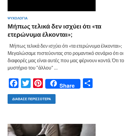
ΨΥΧΟΛΟΓΙΑ
Μήπως τελικά δεν ισχύει ότι «τα
ετερώνυμα έλκονται»;
Μήπως τελικά δεν ισχύει ότι «τα ετερώνυμα έλκονται»;
Μεγαλώσαμε πιστεύοντας στο ρομαντικό σενάριο ότι οι
διαφορές μας είναι αυτές που μας φέρνουν κοντά. Ότι το
μυστήριο του “άλλου” …
F
T
Pi
Μ
Share
ac
w
nt
οι
e
itt
er
ρ
ΔΙΆΒΑΣΕ ΠΕΡΙΣΣΌΤΕΡΑ
b
er
es
α
o
t
σ
o
τε