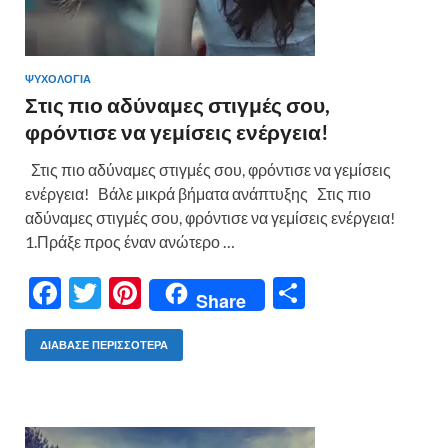
ΨΥΧΟΛΟΓΙΑ
Στις πιο αδύναμες στιγμές σου,
φρόντισε να γεμίσεις ενέργεια!
Στις πιο αδύναμες στιγμές σου, φρόντισε να γεμίσεις
ενέργεια! Βάλε μικρά βήματα ανάπτυξης Στις πιο
αδύναμες στιγμές σου, φρόντισε να γεμίσεις ενέργεια!
1.Πράξε προς έναν ανώτερο …
F
T
Pi
Μ
Share
ac
w
nt
οι
e
itt
er
ρ
ΔΙΆΒΑΣΕ ΠΕΡΙΣΣΌΤΕΡΑ
b
er
es
α
o
t
σ