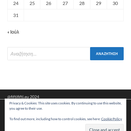
24
25
26
27
28
29
30
31
« Ιούλ
@fiftififti.eu 2024
Privacy & Cookies: This site uses cookies. By continuing to use this website,
Υποστηρίζεται από
WordPress
και
HitMag
.
Χρησιμοποιούμε cookies για να σας προσφέρουμε τη
you agree to their use.
βέλτιστη εμπειρία πλοήγησης στον ιστότοπό μας.
Μπορείτε να μάθετε ποια cookies χρησιμοποιούμε ή να τα
To find out more, including how to control cookies, see here:
Cookie Policy
απενεργοποιήσετε στις
ρυθμίσεις
.