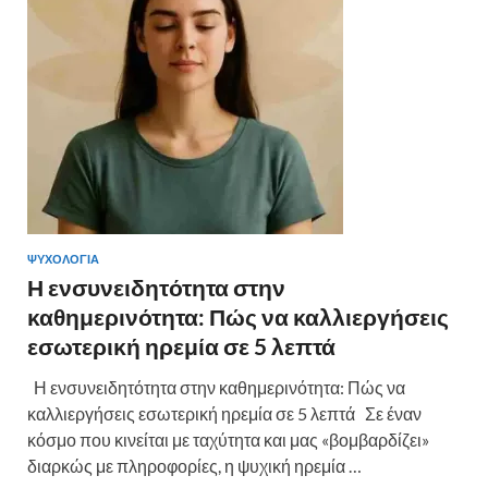
o
τε
k
ίτ
ε
ΨΥΧΟΛΟΓΙΑ
Η ενσυνειδητότητα στην
καθημερινότητα: Πώς να καλλιεργήσεις
εσωτερική ηρεμία σε 5 λεπτά
Η ενσυνειδητότητα στην καθημερινότητα: Πώς να
καλλιεργήσεις εσωτερική ηρεμία σε 5 λεπτά Σε έναν
κόσμο που κινείται με ταχύτητα και μας «βομβαρδίζει»
διαρκώς με πληροφορίες, η ψυχική ηρεμία …