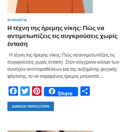
ΨΥΧΟΛΟΓΙΑ
Η τέχνη της ήρεμης νίκης: Πώς να
αντιμετωπίζεις τις συγκρούσεις χωρίς
ένταση
Η τέχνη της ήρεμης νίκης: Πώς να αντιμετωπίζεις τις
συγκρούσεις χωρίς ένταση Στον σύγχρονο κόσμο των
συνεχών αντιπαραθέσεων και της αυξημένης ψυχικής
φόρτισης, το να παραμένεις ήρεμος μπροστά …
F
T
Pi
Μ
Share
ac
w
nt
οι
e
itt
er
ρ
ΔΙΆΒΑΣΕ ΠΕΡΙΣΣΌΤΕΡΑ
b
er
es
α
o
t
σ