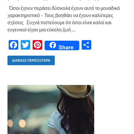
Όσοι έχουν περάσει δύσκολα έχουν αυτό το μοναδικό
χαρακτηριστικό – Τους βοηθάει να έχουν καλύτερες
σχέσεις Συχνά πιστεύουμε ότι όσοι είναι καλοί και
ευγενικοί είχαν μια εύκολη ζωή …
F
T
Pi
Μ
Share
ac
w
nt
οι
e
itt
er
ρ
ΔΙΆΒΑΣΕ ΠΕΡΙΣΣΌΤΕΡΑ
b
er
es
α
o
t
σ
o
τε
k
ίτ
ε