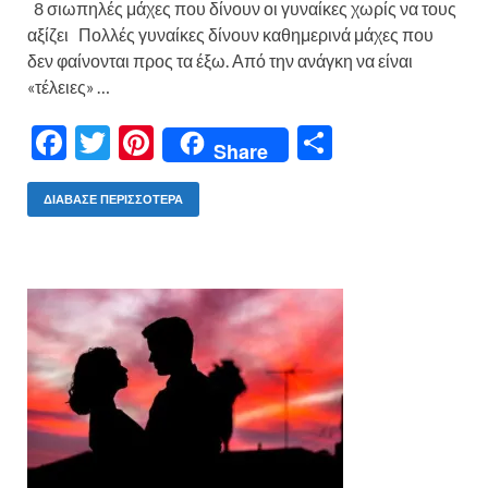
8 σιωπηλές μάχες που δίνουν οι γυναίκες χωρίς να τους
αξίζει Πολλές γυναίκες δίνουν καθημερινά μάχες που
δεν φαίνονται προς τα έξω. Από την ανάγκη να είναι
«τέλειες» …
F
T
Pi
Μ
Share
ac
w
nt
οι
e
itt
er
ρ
ΔΙΆΒΑΣΕ ΠΕΡΙΣΣΌΤΕΡΑ
b
er
es
α
o
t
σ
o
τε
k
ίτ
ε