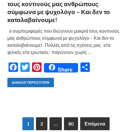
τους κοντινούς μας ανθρώπους
σύμφωνα με ψυχολόγο – Και δεν το
καταλαβαίνουμε!
6 συμπεριφορές που διώχνουν μακριά τους κοντινούς
μας ανθρώπους σύμφωνα με ψυχολόγο – Και δεν το
καταλαβαίνουμε! Πολλές από τις σχέσεις μας -είτε
φιλικές είτε ερωτικές- παγώνουν χωρίς …
F
T
Pi
Μ
Share
ac
w
nt
οι
e
itt
er
ρ
ΔΙΆΒΑΣΕ ΠΕΡΙΣΣΌΤΕΡΑ
b
er
es
α
o
t
σ
o
τε
k
ίτ
1
2
…
80
Επόμενα